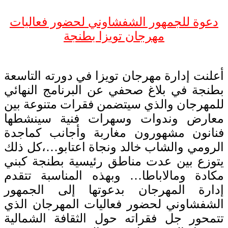
دعوة للجمهور الشفشاوني لحضور فعاليات
مهرجان تويزا بطنجة
أعلنت إدارة مهرجان تويزا في دورته التاسعة
بطنجة في بلاغ صحفي عن البرنامج النهائي
للمهرجان والذي سيتضمن فقرات متنوعة بين
معارض وندوات وسهرات فنية سينشطها
فنانون مشهورون مغاربة وأجانب كماجدة
الرومي والشاب خالد ونجاة اعتابو…،كل ذلك
يتوزع
بين عدت مناطق رئيسية بطنجة كبني
مكادة ومالاباطا… وبهذه المناسبة تتقدم
إدارة المهرجان بدعوتها إلى الجمهور
الشفشاوني لحضور فعاليات المهرجان الذي
تتمحور جل فقراته حول الثقافة الشمالية