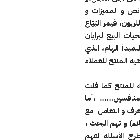
ائص و المميزات و
ون، فيمر البَيّاع
ت البيع لبرايان
لمبدأ الهام، الذي
ة المنتج للعملاء
 للمنتج كما قلت
المنافسين…… ،أما
تعرف و التعامل مع
اء) و تهم البحث ،
رح الأسئلة لفهم