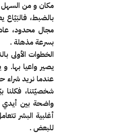
مكان و من السهل أ
بالضبط، فالبَيّاع
مجال محدود، عادة
بسرعة مذهلة .
الخطوات الأولى بال
يصير واعيا بها. و
عندما نريد شراء حاج
شخصيّتنا، فكلنا ب
واضحة بين أيدي 
أغلبية البشر تتعام
للبعض .