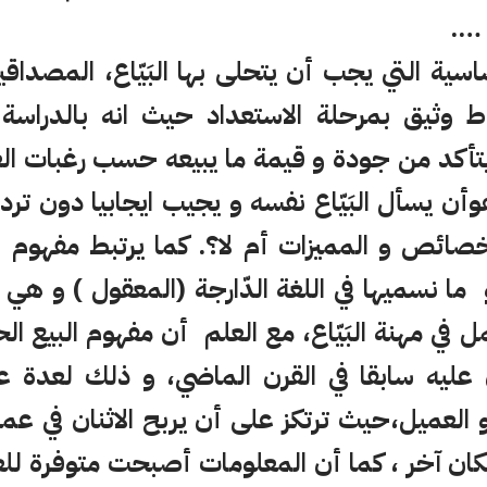
 ….
سية التي يجب أن يتحلى بها البَيّاع، المصداق
باط وثيق بمرحلة الاستعداد حيث انه بالدراسة 
 يتأكد من جودة و قيمة ما يبيعه حسب رغبات ال
أن يسأل البَيّاع نفسه و يجيب ايجابيا دون ترد
ائص و المميزات أم لا؟. كما يرتبط مفهوم ال
و ما نسميها في اللغة الدّارجة (المعقول ) و ه
ل في مهنة البَيّاع، مع العلم أن مفهوم البيع ا
عليه سابقا في القرن الماضي، و ذلك لعدة ع
ع و العميل،حيث ترتكز على أن يربح الاثنان في عم
ان آخر ، كما أن المعلومات أصبحت متوفرة للع