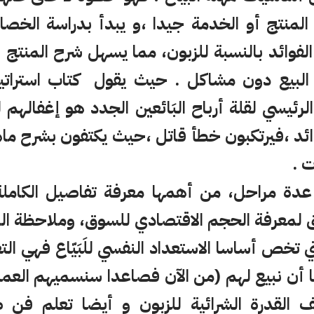
لمنتج أو الخدمة جيدا ،و يبدأ بدراسة الخص
فوائد بالنسبة للزبون، مما يسهل شرح المنتج للزب
بيع دون مشاكل . حيث يقول كتاب استراتيجيا
رئيسي لقلة أرباح البَائعين الجدد هو إغفالهم ل
ئد ،فيرتكبون خطأ قاتل ،حيث يكتفون بشرح ماهي
ت .
 عدة مراحل، من أهمها معرفة تفاصيل الكاملة
ق لمعرفة الحجم الاقتصادي للسوق، وملاحظة 
ي تخص أساسا الاستعداد النفسي للَبَيّاع فهي ال
نا أن نبيع لهم (من الآن فصاعدا سنسميهم العمل
 القدرة الشرائية للزبون و أيضا تعلم فن ط