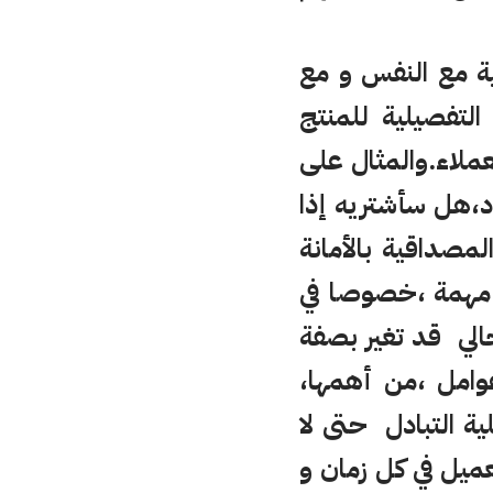
ية مع النفس و مع
التفصيلية للمنتج
عملاء.والمثال على
د،هل سأشتريه إذا
مصداقية بالأمانة
ي مهمة ،خصوصا في
لحالي قد تغير بصفة
وامل ،من أهمها،
لية التبادل حتى لا
ميل في كل زمان و