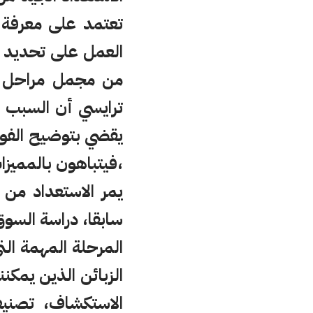
تعتمد على معرفة ا
العمل على تحديد ال
من مجمل مراحل ال
ترايسي أن السبب ال
يقضي بتوضيح الفوا
،فيتباهون بالمميزا
يمر الاستعداد من
سابقا، دراسة السو
المرحلة المهمة الت
الزبائن الذين يمكن
الاستكشاف، تصنيف