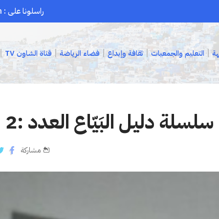
راسلونا على : chaouenpress1@gmail.com
هة
التعليم والجمعيات
ثقافة وإبداع
فضاء الرياضة
قناة الشاون TV
سلسلة دليل البَيّاع العدد :2
مشاركة