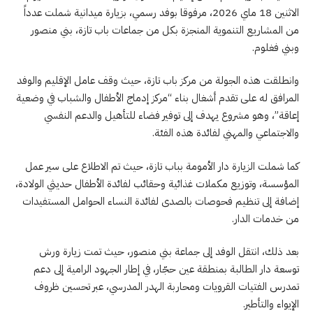
الاثنين 18 ماي 2026، مرفوقا بوفد رسمي، بزيارة ميدانية شملت عدداً
من المشاريع التنموية المنجزة بكل من جماعات باب تازة، بني منصور
وبني فغلوم.
وانطلقت هذه الجولة من مركز باب تازة، حيث وقف عامل الإقليم والوفد
المرافق له على تقدم أشغال بناء “مركز إدماج الأطفال والشباب في وضعية
إعاقة”، وهو مشروع يهدف إلى توفير فضاء للتأهيل والدعم النفسي
والاجتماعي والمهني لفائدة هذه الفئة.
كما شملت الزيارة دار الأمومة بباب تازة، حيث تم الاطلاع على سير عمل
المؤسسة، وتوزيع مكملات غذائية وحقائب لفائدة الأطفال حديثي الولادة،
إضافة إلى تنظيم فحوصات بالصدى لفائدة النساء الحوامل المستفيدات
من خدمات الدار.
بعد ذلك، انتقل الوفد إلى جماعة بني منصور، حيث تمت زيارة ورش
توسعة دار الطالبة بمنطقة عين حجّار، في إطار الجهود الرامية إلى دعم
تمدرس الفتيات القرويات ومحاربة الهدر المدرسي، عبر تحسين ظروف
الإيواء والتأطير.