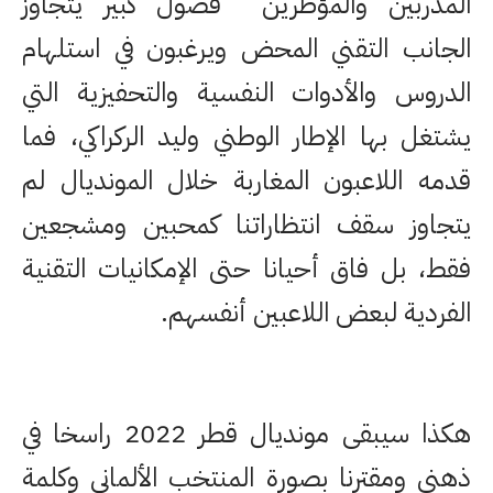
المدربين والمؤطرين فضول كبير يتجاوز
الجانب التقني المحض ويرغبون في استلهام
الدروس والأدوات النفسية والتحفيزية التي
يشتغل بها الإطار الوطني وليد الركراكي، فما
قدمه اللاعبون المغاربة خلال المونديال لم
يتجاوز سقف انتظاراتنا كمحبين ومشجعين
فقط، بل فاق أحيانا حتى الإمكانيات التقنية
الفردية لبعض اللاعبين أنفسهم.
هكذا سيبقى مونديال قطر 2022 راسخا في
ذهني ومقترنا بصورة المنتخب الألماني وكلمة