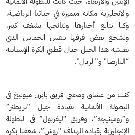
الإثنين والأربعاء، حيث كانت للبطولة الألمانية
والانجليزية مكانة متميزة في حياتنا الرياضية،
وكنا نتابع أخبارها ونتائجها بشغف كبير،
ونشجع بعض فرقها بنفس الحماس الذي
يعيشه هذا الجيل حيال قطبي الكرة الإسبانية
“البارصا” و”الريال”.
كنت من عشاق ومحبي فريق بايرن ميونيخ في
البطولة الألمانية بقيادة جيل “برايطنر”
و”رومينيجه”، وفريق “ليفربول” في البطولة
الإنجليزية بقيادة الهداف “روش”، شغفنا بكرة