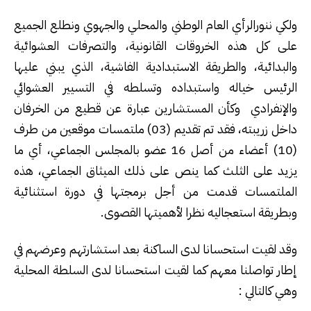
ولكي ننورالرأي العام الوطني والمحلي والجهوي ونطلع الجميع
على كل هذه الخروقات القانونية، والتصرفات العشوائية
والبدائية، والطريقة الاستبدادية الفاشية، الذي يبني عليها
الرئيس خياله واستبداده وتسلطه في التسيير العشوائي
والإنفرادي وكأن المستشارين عبارة عن قطيع من الخرفان
داخل زريبته، فقد تم تقديم (03) ملتمسات موقعين من طرف
(10) أعضاء من أصل 16 عضو بالمجلس الجماعي، أي ما
يزيد على الثلث كما ينص على ذلك الميثاق الجماعي، هذه
الملتمسات قدمت من أجل برمجتها في دورة استثنائية
وبطريقة استعجاليه نظرا لأهميتها القصوى.
وقد لقيت استحسانا لدى الساكنة بعد استشارتهم وعرضهم في
إطار تواصلنا معهم كما لقيت استحسانا لدى السلطة المحلية
وهي كالتالي :