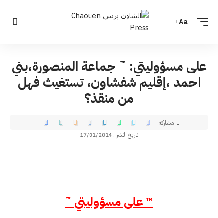
Aa
على مسؤوليتي: ˜ جماعة المنصورة،بني
احمد ،إقليم شفشاون، تستغيث فهل
من منقذ؟
مشاركة
تاريخ النشر : 17/01/2014
™
على مسؤوليتي
˜