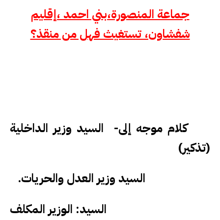
جماعة المنصورة،بني احمد ،إقليم
شفشاون، تستغيث فهل من منقذ؟
كلام موجه إلى- السيد وزير الداخلية
(تذكير)
السيد وزير العدل والحريات.
السيد: الوزير المكلف