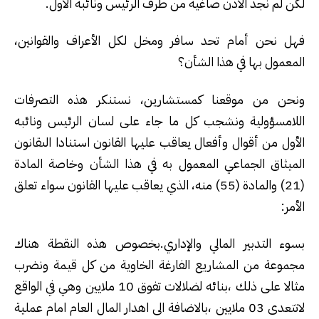
لكن لم نجد الاذن صاغية من طرف الرئيس ونائبه الاول.
فهل نحن أمام تحد سافر ومخل لكل الأعراف والقوانين،
المعمول بها في هذا الشأن؟
ونحن من موقعنا كمستشارين، نستنكر هذه التصرفات
اللامسؤولية ونشجب كل ما جاء على لسان الرئيس ونائبه
الأول من أقوال وأفعال يعاقب عليها القانون استنادا الىقانون
الميثاق الجماعي المعمول به في هذا الشأن وخاصة المادة
(21) والمادة (55) منه، الذي يعاقب عليها القانون سواء تعلق
الأمر:
بسوء التدبير المالي والإداري.بخصوص هذه النقطة هناك
مجموعة من المشاريع الفارغة الخاوية من كل قيمة ونضرب
مثالا على ذلك ،بنائه لضلالات تفوق 10 ملايين وهي في الواقع
لاتتعدى 03 ملايين ،بالاضافة الى اهدار المال العام امام عملية