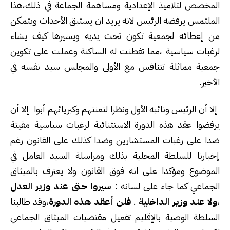
المخصص لتلاميذ الإعدادية ومساهمة الجماعة في ذلك،هذا
الملتمس يرفضه الرئيس لانه يريد ان يستبق الأحداث ويتمكن
من إعطائه لجمعية تكون تحت يديه ويسيرها كيف يشاء
لرغبات سياسية ،مما تفطنت له الساكنة وعملت على تكوين
جمعية مماثلة تتنافس مع الأولى والمجلس سيد نفسه في
الأخير.
إلا أن الرئيس ونائبه الأول ونظرا لتعنتهم وكبريائهم أبوا إلا أن
يرفضوا عقد هذه الدورة الاستثنائية لرغبات سياسية مقيتة
ضدا على رغبات المستشارين وضدا كذلك على القانون رغم
إخبارنا للسلطة المحلية بذلك ومراسلة السيد العامل في
الموضوع ومؤكدا على انه فوق القانون ولا يعترف بالميثاق
الجماعي كما جاء على لسانه :
سيروا حتى عند وزير العدل
،
ولا عند وزير الداخلية
.
فلن أعقد هذه
الدورة
،وقد طالبنا
السلطة الوصية بالإقليم تفعيل مقتضيات الميثاق الجماعي