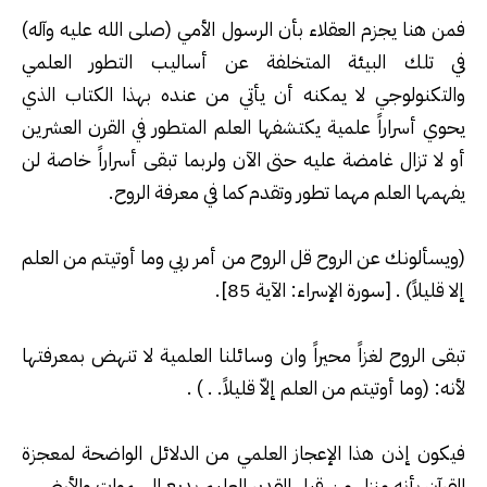
فمن هنا يجزم العقلاء بأن الرسول الأمي (صلى الله عليه وآله)
في تلك البيئة المتخلفة عن أساليب التطور العلمي
والتكنولوجي لا يمكنه أن يأتي من عنده بهذا الكتاب الذي
يحوي أسراراً علمية يكتشفها العلم المتطور في القرن العشرين
أو لا تزال غامضة عليه حتى الآن ولربما تبقى أسراراً خاصة لن
يفهمها العلم مهما تطور وتقدم كما في معرفة الروح
.
(
ويسألونك عن الروح قل الروح من أمر ربي وما أوتيتم من العلم
إلا قليلاً) . [سورة الإسراء: الآية 85
].
تبقى الروح لغزاً محيراً وان وسائلنا العلمية لا تنهض بمعرفتها
لأنه: (وما أوتيتم من العلم إلاّ قليلاً
. . ) .
فيكون إذن هذا الإعجاز العلمي من الدلائل الواضحة لمعجزة
القرآن بأنه منزل من قبل القدير العليم بديع السموات والأرض
.