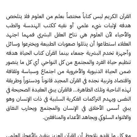
القرآن الكريم ليس كتاباً مختصاً بعلم من العلوم فلا يتلخص
هدفه لإثبات شيء علمي أو نفيه ككتب الهندسة والطب
والأحياء لأن العلوم هي نتاج العقل البشري فمهما اجتهد
العقلاء استطاعوا أن يذللوا صعوبات الطبيعة ويخترعوا وسائل
وأجهزة تخدم البشرية جمعاء بينما القرآن كتاب الحياة هدفه
تنظيم حياة الفرد والمجتمع من كل النواحي أي كل ما يتصور
ضمن الحياة الدنيوية والأخروية من اجتماع وسياسة وثقافة
واقتصاد وتربية نجده في القرآن المجيد قانوناً ودستوراً وطريقة
لهذه الناحية وتلك الظاهرة… فالقرآن يبني العقيدة الصحيحة في
النفس ويهدم التراكمات الفكرية السلبية في ذات الإنسان وهو
يبني أسس الأخلاق في الإنسان والمجتمع ويحارب النفاق
والالتواء السلوكي ويجاهد الأعداء والمنافقين
.
مع كل ما تقدم نلاحظ أن القرآن العزيز ينفرد بالأعجاز العلمي