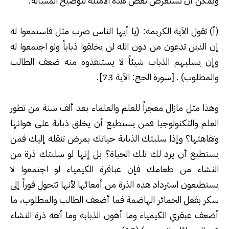
ويمكن أن نستعرض بعض هذه الأمثلة لتوضيح المسألة
:
(
أ) تقول الآية الكريمة: (يا أيها الناس ضرب مثل فاستمعوا له
إن الذين تدعون من دون الله لن يخلقوا ذباباً ولو اجتمعوا له
وإن يسلبهم الذباب شيئاً لا يستنقذوه منه ضعف الطالب
والمطلوب) . [سورة الحج: الآية 73
].
وهذا مثل مازال معجزاً للعلم والعلماء بعد ألف سنة من تطور
العلم والتكنولوجيا فمن يستطيع أن يخلق ذبابة على هوانها
وتفاهتها؟ وإذا سلبتك الذبابة حياتك بمرض تنقله إليك فمن
يستطيع أن يرد لك تلك الحياة؟ بل إنها لو سلبتك ذرة من
النشاء من طعامك فإن عباقرة الكيمياء لو اجتمعوا لا
يستطيعون استرداد هذه الذرة من أمعائها لأنها تتحول فوراً إلى
سكر بفعل الخمائر الهاضمة فما أضعف الطالب والمطلوب، ما
أضعف عبقري الكيمياء وما أهون الذبابة وما أتفه ذرة النشاء