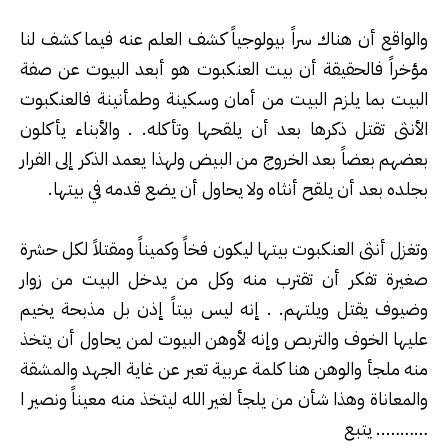
والواقع أن هناك سراً بيولوجياً كشف العلم عنه فيما كشف لنا
مؤخراً فالحقيقة أن بيت العنكبوت هو أبعد البيوت عن صفة
البيت بما يلزم البيت من أمان وسكينة وطمأنينة فالعنكبوت
الأنثى تقتل ذكرها بعد أن يلقحها وتأكله. . والأبناء يأكلون
بعضهم بعضاً بعد الخروج من البيض ولهذا يعمد الذكر إلى الفرار
بجلده بعد أن يلقح أنثاه ولا يحاول أن يضع قدمه في بيتها
.
وتغزل أنثى العنكبوت بيتها ليكون فخاً وكميناً ومقتلاً لكل حشرة
صغيرة تفكر أن تقترب منه وكل من يدخل البيت من زوار
وضيوف يقتل ويلتهم. . إنه ليس بيتاً إذن بل مذبحة يخيم
عليها الخوف والتربص وإنه لأوهن البيوت لمن يحاول أن يتخذ
منه ملجأ والوهن هنا كلمة عربية تعبر عن غاية الجهد والمشقة
والمعاناة وهذا شأن من يلجأ لغير الله ليتخذ منه معيناً ونصير ا
……….. يتبع