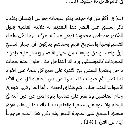
في عالم هائل بلا حدود) (13
) .
(
ب) في أكثر من آية حينما يذكر سبحانه حواس الإنسان يتقدم
ذكر السمع على البصر هذا التقديم له دلالته العلمية يقول
الدكتور مصطفى محمود: (وهي مسألة يعرف سرها الآن علماء
الفسيولوجيا والتشريح فهم وحدهم يدركون أن جهاز السمع
أرقى واعقد وأدق وأرهف من جهاز الأبصار ويمتاز عليه بإدراك
المجردات كالموسيقى وإدراك التداخل مثل حلول عدة نغمات
داخل بعضها البعض مع القدرة على تمييز كل نغمة على انفراد
كما تميز الأم صوت بكاء ابنها من بين زحام هائل من آلاف
الأصوات المتداخلة. . يتم هذا في لحظة. . أما العين فهي تتوه في
زحام التفاصيل ولا تعثر على ضالتها يتوه الابن عن عين أمه في
الزحام ولا يتوه عن سمعها والعلم يمدنا بألف دليل على تفوق
معجزة السمع على معجزة البصر ولم يكن هذا العلم موجوداً
أيام نزل القرآن) (14
) .