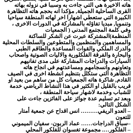
هاته الاخيرة هي التي جاءت به وسببا في نزوله بهاته
القرى الساحلية الجميلة, مؤكدا انه بحجم هاته التظاهرة
الكبيرة التي ستعطي اشهارا اخر لهاته المنطقة سياحيا
وتنمويا, مبديا تفاؤله بالمشاركة في الدورات الاخرى ،
وفي كلمة المجتمع المدني ( الجمعيات
المنظمة)المشتركة عبرت عن الشكر للساكنة
والمساهمين والمنظمين والمتطوعين والسلطات المحلية
والدرك الملكي والقوات المساعدة والطاقم الطبي
والبحارة والفرقة الفلكلورية والاليات الصوتية واصحاب
السيارات والدراجات المشاركة على مدى تفانيهم
وتعاونهم وانسجامهم ومساعدتهم في انجاح هاته
التظاهرة التي ستكلل بتنظيم انشطة اخرى في الصيف
القادم, شاكرة هاته الجمعيات كل من ساهم من بعيد او
قريب بالقليل او الكثير في هذا النشاط الرياضي خدمة
للشباب وخدمة لاشهار سياحة المنطقة ،
وبعد تم تسليم عدة جوائز على الفائزين جاءت على
الشكل التالي
:
–
العدو الريفي……… انس اقداح عن جمعية أمتار
للتعون
–
سباق الدراجات…… عماد الربون- سفيان الميموني
–
الفلكور…. مجموعة تغسوان للفلكور المحلي