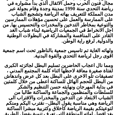
مجال فنون الحرب وحمل الاثقال الذي بدأ مشواره في
رياضة التحدي سنة 1990 بمدينة وجدة وقام بجولة عبر
مدن المملكة للتعريف بهاته الرياضة وتشجيع الشباب
على الممارسة والعمل على تحسين مؤهلات الممارسين
والتوعية بمخاطر التدخين والمخدرات والتحسيس بها, من
اجل الانخراط في الجمعيات الرياضية لبناء شباب الغد
القادر على المنافسة والمشاركة في البطولات الوطنية
والدولية, لرفع راية الوطن.
ولهاته الغاية تم تاسيس جمعية بالناظور تحت اسم جمعية
اقوى رجل لرياضة التحدي والقوة البدنية.
ومما نال اعجاب الحاضرين تسليم البطل لجائزته الكبرى
لفتاة صغيرة معاقة لاحظها اثناء كلمة المجتمع المدني ،
تصفيقات تلو الاخرى على البطل بعد كل عرض واندهاش
من البطل للحجم الهائل للساكنة اعطى من خلال كلمتين
في بداية المهرجان ونهايته حسن التنظيم والشكر
للسلطات والمنظمين والجماعة والساكنة طالبا من
الشباب الابتعاد عن التدخين والمخدرات والاقتراب الى
الرياضة وهي مناسبة يقول البطل– نقترب اليكم ومنكم
لتوعيتكم بقيمة الرياضة كاخلاق وكتربية مبشرا الساكنة
بغد افضل لهاته المنطقة التي تعرف تنمية بفضل الطريق