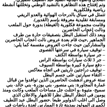
وتم إفتتاح هذه التظاهرة بالنشيد الوطني وتخللتها أنشطة
رياضية وفلكلورية
تتمثل في سباق بالدرحات الهوائية والعدو الريفي
ومسابقة تقليدية معروفة بإسم (القدور
)
.
وقامت مجموعة فكلورية (الغيطة) بدورة حول الملعب
ونالت إعجاب الحاضرين
وبعد ذلك أستقبل البطل بتصفيقات حارة من طرف
الجماهير
,
حيث قام بعدة عروض نالت اعجاب الحاضرين
والمشاركين حيث جاءت العروض مقسمة كما يلي
:
–
توقيف سيارة في سرعتها القصوى
–
جر سيارة بواسطة الكتف
–
جر 3 ثلاث سيارات بواسطة الراس
–
دفع سيارة كبيرة بواسطة السيوف
–
توقيف دراجتين ناريتين في اتجاه معاكس
–
التقاء سيارتين على جسم البطل
ستة عروض ادهشت الحاضرين الذين توافدوا من قبائل
غمارة المجاورة: بني منصور- بني بوزرة- بني خالد- بني
سميح- متيوة ،و احتلت جل مساحات الملعب وكانت ومنذ
يومين في انتظار البطل نظرا للاشهار والاعلان الذي
وصل الى اغلب الدواوير طبعا .حضور البطل عبد اللطيف
لكميري المولود بمدينة تازة الممارس لعدة رياضات في