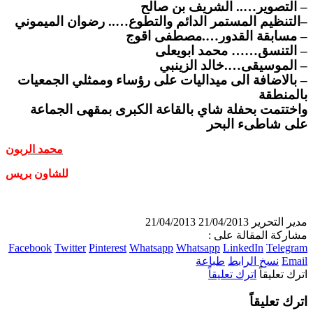
–
التصوير….. الشريف بن صالح
–
التنظيم المستمر الدائم والتطوع….. رضوان الميموني
–
مسابقة القدور….مصطفى اقوج
–
التنسق…… محمد ابويعلى
–
الموسيقى….خالد الزينبي
–
بالاضافة الى ميداليات على رؤساء وممثلي الجمعيات
بالمنطقة
واختتمت بحفلة شاي بالقاعة الكبرى بمقهى الجماعة
على شاطىء البحر
محمد الربون
للشاون بريس
مدير التحرير
21/04/2013
21/04/2013
مشاركة المقالة على :
Facebook
Twitter
Pinterest
Whatsapp
Whatsapp
LinkedIn
Telegram
Email
نسخ الرابط
طباعة
اترك تعليقاً
اترك تعليقاً
اترك تعليقاً