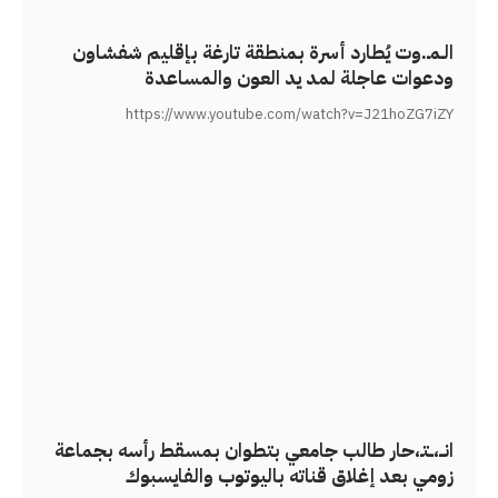
الـمـ.وت يُطارد أسرة بمنطقة تارغة بإقليم شفشاون
ودعوات عاجلة لمد يد العون والمساعدة
https://www.youtube.com/watch?v=J21hoZG7iZY
انــ،ــتـ،حار طالب جامعي بتطوان بمسقط رأسه بجماعة
زومي بعد إغلاق قناته باليوتوب والفايسبوك