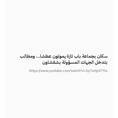
سكان بجماعة باب تازة يموتون عطشا… ومطالب
بتدخل الجهات المسؤولة بشفشاون
https://www.youtube.com/watch?v=3p7wYpXT7Is