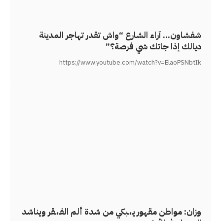
شفشاون… آراء الشارع “واش تقدر تهاجر المدينة
ديالك إذا جاتك شي فرصة؟”
https://www.youtube.com/watch?v=ElaoPSNbtIk
وزان: مواطن مقهور يـ،ـبكي من شدة ألم الفـ،ـقر ويناشد