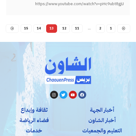
https://www.youtube.com/watch?v=pHc9ubt8gjU
15
14
13
12
11
…
2
1
أخبار الجهة
ثقافة وإبداع
أخبار الشاون
فضاء الرياضة
التعليم والجمعيات
خدمات