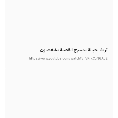
تراث اجبالة بمسرح القصبة بشفشاون
https://www.youtube.com/watch?v=VRrxCuNGAdE