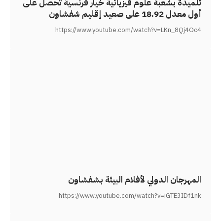
تلميذة بشعبة علوم فيزيائية خيار فرنسية تحصل على
أول معدل 18.92 على صعيد إقليم شفشاون
https://www.youtube.com/watch?v=LKn_8Qj4Oc4
المهرجان الدولي لأفلام البيئة بشفشاون
https://www.youtube.com/watch?v=iGTE3IDf1nk