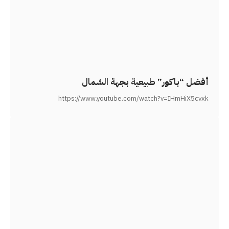
أفضل “باكور” طبيعية بجهة الشمال
https://www.youtube.com/watch?v=IHmHiX5cvxk