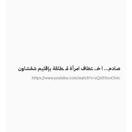
صادم… ا خـ.ـ ـتطاف امرأة مُـ ـطلقة بإقليم شفشاون
https://www.youtube.com/watch?v=zQU55ovC5Ac