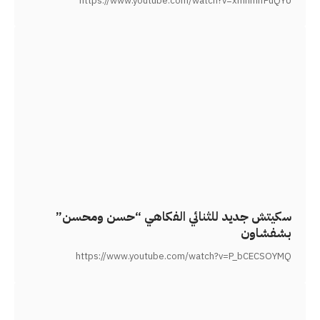
https://www.youtube.com/watch?v=xmhmifPuQYU
سكيتش جديد للثنائي الفكاهي “حسن ومحسن”
بشفشاون
https://www.youtube.com/watch?v=P_bCECSOYMQ