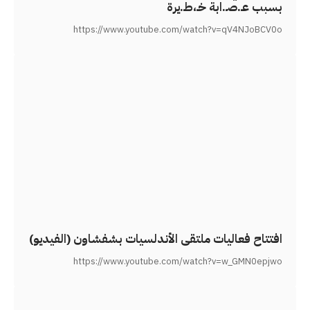
بسبب عـ.صـ.ابة خـ،طـ.يرة
https://www.youtube.com/watch?v=qV4NJoBCV0o
افتتاح فعاليات ملتقى الأندلسيات بشفشاون (الفيديو)
https://www.youtube.com/watch?v=w_GMN0epjwo