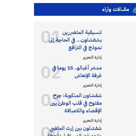
مقـــالات وآراء
تنسيقية المتضررين
بشفشاون… في الحاجة إلى
نموذج في الترافع
إدارة التحرير
مدشر أغبالو.. 15 يوما في
غرفة الإنعاش
إدارة التحرير
شفشاون المنكوبة: جرح
مفتوح في قلب الوطن بين
الإقصاء واللامبالاة
إدارة التحرير
شفشاون بين إرث الماضي
وتحديات المستقبل: لحظة