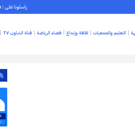
راسلونا على : chaouenpress1@gmail.com
هة
التعليم والجمعيات
ثقافة وإبداع
فضاء الرياضة
قناة الشاون TV