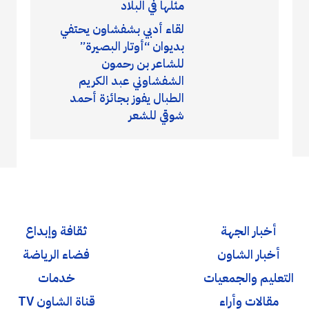
مثلها في البلاد
لقاء أدبي بشفشاون يحتفي
بديوان “أوتار البصيرة”
للشاعر بن رحمون
الشفشاوني عبد الكريم
الطبال يفوز بجائزة أحمد
شوقي للشعر
أخبار الجهة
ثقافة وإبداع
أخبار الشاون
فضاء الرياضة
التعليم والجمعيات
خدمات
مقالات وأراء
قناة الشاون TV