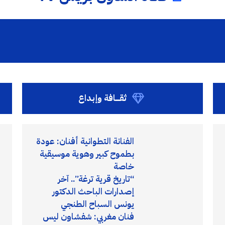
ثقــــافة وإبداع
الفنانة التطوانية أفنان: عودة
بطموح كبير وهوية موسيقية
خاصة
“تاريخ قرية ترغة”.. آخر
إصدارات الباحث الدكتور
يونس السباح الطنجي
فنان مغربي: شفشاون ليس