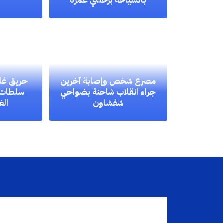
بالسياحة برحلتي عمرة
مصرع شخص وإصابة آخرين
حريق غا
جراء انقلاب شاحنة بضواحي
سلطات 
شفشاون
الغ