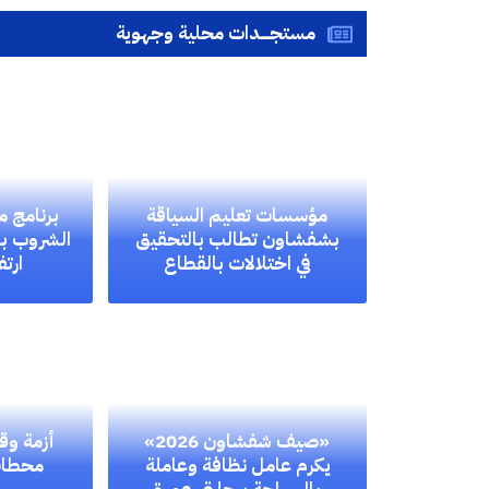
مستجــــدات محلية وجهوية
مؤسسات تعليم السياقة
برنامج م
بشفشاون تطالب بالتحقيق
الشروب بم
في اختلالات بالقطاع
ارتف
«صيف شفشاون 2026»
أزمة وق
يكرم عامل نظافة وعاملة
محطات 