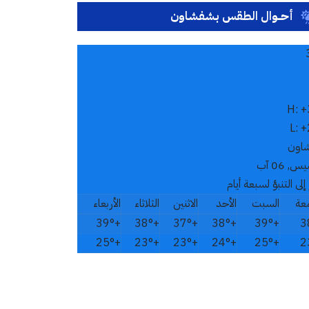
أحــوال الطقس بشفشاون
H:
+
L:
+
اون
, 06 آب
إلى التنبؤ لسبعة أيام
عة
السبت
الأحد
الاثنين
الثلاثاء
الأربعاء
39°
+
38°
+
37°
+
38°
+
39°
+
3
25°
+
23°
+
23°
+
24°
+
25°
+
2