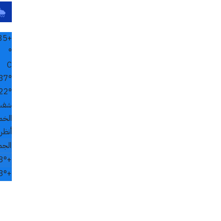
35
+
°
C
37°
22°
شفش
الخميس
أنظر 
الجم
8°
+
3°
+