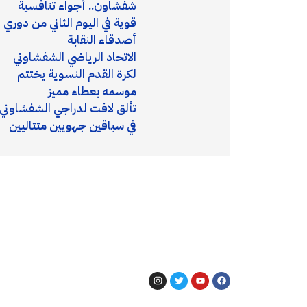
شفشاون.. أجواء تنافسية
قوية في اليوم الثاني من دوري
أصدقاء النقابة
الاتحاد الرياضي الشفشاوني
لكرة القدم النسوية يختتم
موسمه بعطاء مميز
تألق لافت لدراجي الشفشاوني
في سباقين جهويين متتاليين