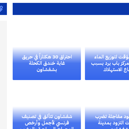
ؤقت لتوزيع الماء
احتراق 30 هكتاراً في حريق
ركز باب برد بسبب
غابة خندق الكحلة
اع الاستهلاك
بشفشاون
ود مفاجئة تضرب
شفشاون تتألق في تصنيف
التزود بمدينة
فرنسي لأجمل وأرخص