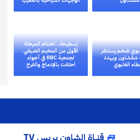
شفشاون
الوجهات السياحية بالمغرب
إسطيحة.. اختتام المرحلة
بوي ضخم يستنفر
الأولى من المخيم الصيفي
شفشاون ويهدد
لجمعية RBC في أجواء
طاء الغابوي
احتفت بالإدماج والفرح
قنــاة الشاون بريس TV