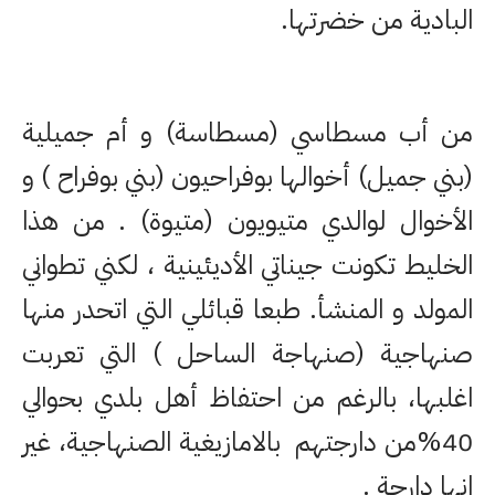
البادية من خضرتها.
من أب مسطاسي (مسطاسة) و أم جميلية
(بني جميل) أخوالها بوفراحيون (بني بوفراح ) و
الأخوال لوالدي متيويون (متيوة) . من هذا
الخليط تكونت جيناتي الأديئينية ، لكني تطواني
المولد و المنشأ. طبعا قبائلي التي اتحدر منها
صنهاجية (صنهاجة الساحل ) التي تعربت
اغلبها، بالرغم من احتفاظ أهل بلدي بحوالي
40%من دارجتهم بالامازيغية الصنهاجية، غير
انها دارجة .