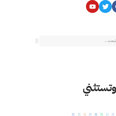
وتستثني