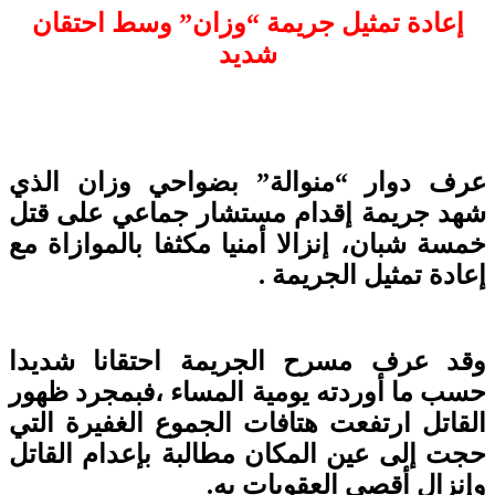
إعادة تمثيل جريمة “وزان” وسط احتقان
شديد
رف دوار “منوالة” بضواحي وزان الذي
هد جريمة إقدام مستشار جماعي على قتل
مسة شبان، إنزالا أمنيا مكثفا بالموازاة مع
ادة تمثيل الجريمة .
قد عرف مسرح الجريمة احتقانا شديدا
سب ما أوردته يومية المساء ،فبمجرد ظهور
لقاتل ارتفعت هتافات الجموع الغفيرة التي
جت إلى عين المكان مطالبة بإعدام القاتل
إنزال أقصى العقوبات به.