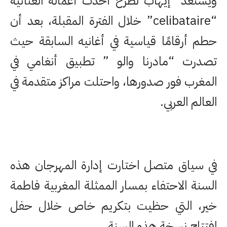
ويستعد إيهاب لطرح أحدث أعماله الغنائية
“celibataire” خلال الفترة المقبلة، بعد أن
حطم أرقامًا قياسية في أغانيه السابقة حيث
تصدرت “مادرنا والو ” تطبيق أنغامي في
المغرب فور صدورها، واحتلت مراكز متقدمة في
العالم العربي.
في سياق متصل اختارت إدارة المهرجان هذه
السنة الاحتفاء بمسار الممثلة المغربية فاطمة
خير، التي حظيت بتكريم خاص خلال حفل
افتتاح نسخة هذه السنة.