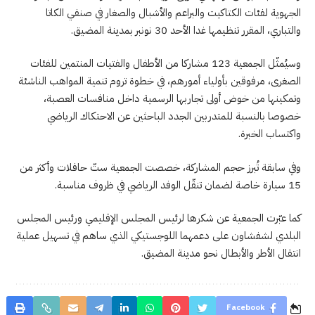
الجهوية لفئات الكتاكيت والبراعم والأشبال والصغار في صنفي الكاتا
والتباري، المقرر تنظيمها غدا الأحد 30 نونبر بمدينة المضيق.
وسيُمثّل الجمعية 123 مشاركا من الأطفال والفتيات المنتمين للفئات
الصغرى، مرفوقين بأولياء أمورهم، في خطوة تروم تنمية المواهب الناشئة
وتمكينها من خوض أولى تجاربها الرسمية داخل منافسات العصبة،
خصوصا بالنسبة للمتدربين الجدد الباحثين عن الاحتكاك الرياضي
واكتساب الخبرة.
وفي سابقة تُبرز حجم المشاركة، خصصت الجمعية ستّ حافلات وأكثر من
15 سيارة خاصة لضمان تنقّل الوفد الرياضي في ظروف مناسبة.
كما عبّرت الجمعية عن شكرها لرئيس المجلس الإقليمي ورئيس المجلس
البلدي لشفشاون على دعمهما اللوجستيكي الذي ساهم في تسهيل عملية
انتقال الأطر والأبطال نحو مدينة المضيق.
Facebook