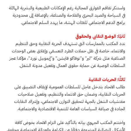
واستنكر تفاقم الفوارق المجالية رغم الإمكانات الطبيعية والبشرية الهائلة
في السياحة والصيد البحري والفلاحة والصناعة، بالإضافة إلى محدودية
برامج الدعم الاجتماعي للفئات الهشة، ما يهدد السلم الاجتماعي.
ثانيًا: الوضع النقابي والحقوقي
ندد المكتب بالممارسات التي تستهدف الحرية النقابية وحق التنظيم
والانتماء، خاصة في ظل حملات الطرد التعسفي وإغلاق بعض الوحدات
الصناعية مثل شركة “لير” و”نوفاكو فايشن” و”إيموبيل نورد”، مؤكدا عجز
السلطات الوصية عن حماية حقوق العمال وتفعيل مدونة الشغل.
ثالثًا: الحريات النقابية
طالب الاتحاد بتدخل عاجل للسلطات العمومية لإيقاف التضييق على
الحريات النقابية، وضمان حق الانتماء والتنظيم، وتفعيل صلاحيات
مفتشيات الشغل بالجهة لتحقيق التوازن الاجتماعي، وإشراك النقابات
الجادة في صياغة السياسات العامة للتنمية الاقتصادية والاجتماعية.
واختتم المكتب الجهوي بيانه بالتأكيد على التزام الاتحاد بخوض كافة
الأشكال النضالية المشروعة دفاعًا عن الكرامة والعدالة الاجتماعية وحقوق