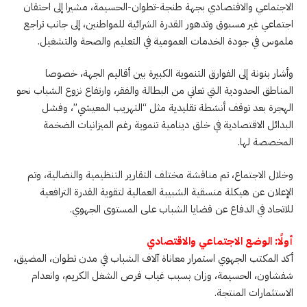
الاجتماعي والاقتصادي بجهة طنجة-تطوان-الحسيمة، مشيرا إلى احتقان
اجتماعي غير مسبوق وتدهور القدرة الشرائية للمواطنين، إلى جانب تراجع
ملموس في جودة الخدمات العمومية في التعليم والصحة والتشغيل.
وأشار بنونة إلى الفوارق التنموية الكبيرة بين أقاليم الجهة، خصوصا
المناطق الحدودية التي تعاني من البطالة والفقر، وارتفاع نزوع الشباب نحو
الهجرة بعد توقف أنشطة تقليدية مثل “التهريب المعيشي”، وفشل
البدائل الاقتصادية في خلق دينامية تنموية رغم الميزانيات الضخمة
المخصصة لها.
وخلال الاجتماع، تم مناقشة مختلف التقارير التنظيمية والنضالية، وتم
الإعلان عن هيكلة منسقية الشبيبة العمالية لتقوية القدرة الترافعية
للاتحاد في الدفاع عن قضايا الشباب على المستوى الجهوي.
أولًا: الوضع الاجتماعي والاقتصادي
أكد المكتب الجهوي استمرار معاناة آلاف الشباب في مدن تطوان، المضيق،
شفشاون، الحسيمة، وزان بسبب غياب فرص الشغل الكريم، وانعدام
الاستثمارات المنتجة.