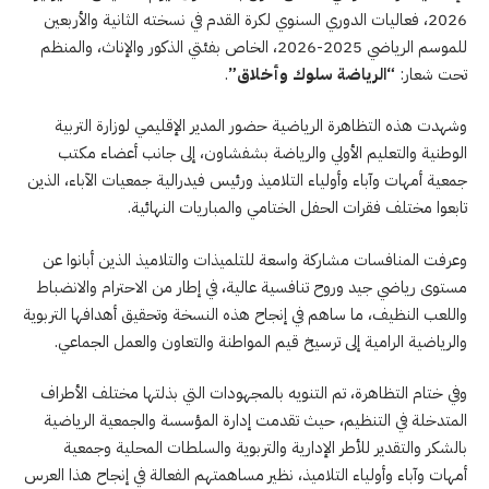
2026، فعاليات الدوري السنوي لكرة القدم في نسخته الثانية والأربعين
للموسم الرياضي 2025-2026، الخاص بفئتي الذكور والإناث، والمنظم
تحت شعار:
“الرياضة سلوك وأخلاق”
.
وشهدت هذه التظاهرة الرياضية حضور المدير الإقليمي لوزارة التربية
الوطنية والتعليم الأولي والرياضة بشفشاون، إلى جانب أعضاء مكتب
جمعية أمهات وآباء وأولياء التلاميذ ورئيس فيدرالية جمعيات الآباء، الذين
تابعوا مختلف فقرات الحفل الختامي والمباريات النهائية.
وعرفت المنافسات مشاركة واسعة للتلميذات والتلاميذ الذين أبانوا عن
مستوى رياضي جيد وروح تنافسية عالية، في إطار من الاحترام والانضباط
واللعب النظيف، ما ساهم في إنجاح هذه النسخة وتحقيق أهدافها التربوية
والرياضية الرامية إلى ترسيخ قيم المواطنة والتعاون والعمل الجماعي.
وفي ختام التظاهرة، تم التنويه بالمجهودات التي بذلتها مختلف الأطراف
المتدخلة في التنظيم، حيث تقدمت إدارة المؤسسة والجمعية الرياضية
بالشكر والتقدير للأطر الإدارية والتربوية والسلطات المحلية وجمعية
أمهات وآباء وأولياء التلاميذ، نظير مساهمتهم الفعالة في إنجاح هذا العرس