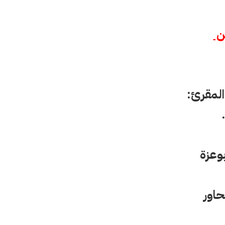
ن 
المقرئ: 
وعزة
حاور