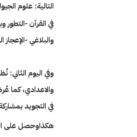
التالية: علوم
 الجيول
في القرآن -التطور وبد
والبلاغي -الإعجاز ال
وفي اليوم الثاني: 
والاعدادي، كما عُ
في التجويد بمشاركة
هكذاوحصل على المر