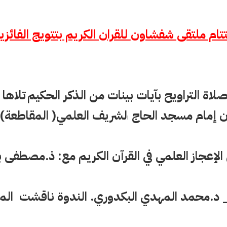
تام ملتقى شفشاون
 للقران الكريم بتتويج الفائزي
لاة التراويح
 بآيات بينات من الذكر الحكيم
تلاها 
 إمام مسجد الحاج 
لشريف العلمي( المقاطعة).
ا
الإعجاز العلمي في القرآن الكريم مع: ذ.مصطفى ب
 د.محمد المهدي البكدوري. الندوة ناقشت  الم