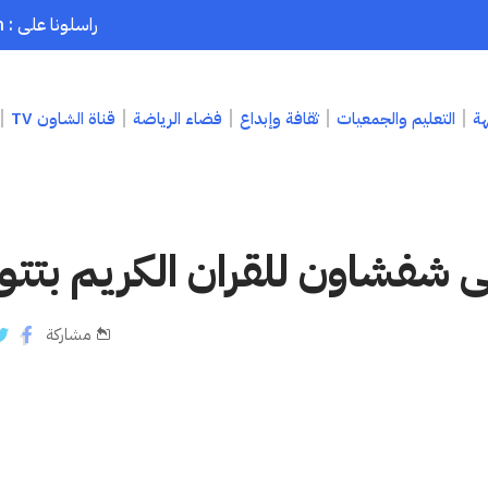
راسلونا على : chaouenpress1@gmail.com
هة
التعليم والجمعيات
ثقافة وإبداع
فضاء الرياضة
قناة الشاون TV
ى شفشاون للقران الكريم بتتوي
مشاركة