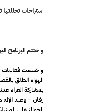
استراحات تخللتها ق
واختتم البرنامج اليو
واختتمت فعاليات مل
الهواء الطلق بالقصبة الأثرية يوم21ي
بمشاركة القراء عد
زقان – وعبد الإله 
الجوائز على المشارك