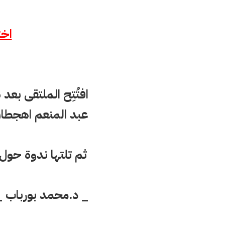
اخت
افتُتِح الملتقى 
ب
عد 
ص
عبد المنعم اهجطان
ثم تلتها ندوة حول 
_ د.محمد بورباب _