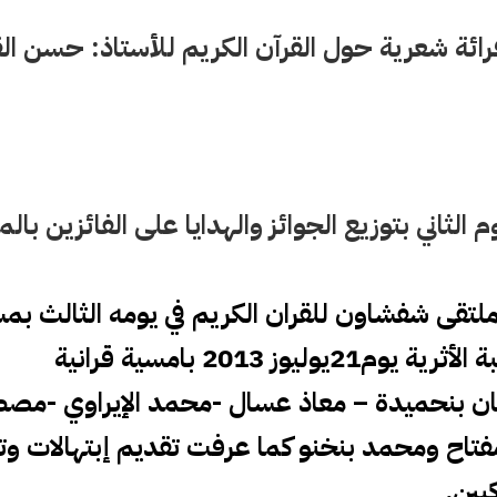
رائة شعرية حول القرآن الكريم للأستاذ: حسن ال
م الثاني بتوزيع الجوائز والهدايا على الفائزين با
تقى شفشاون للقران الكريم في يومه الثالث
بمس
وليوز 2013 بامسية قرانية
نان بنحميدة – معاذ عسال -محمد الإيراوي -مص
مفتاح ومحمد بنخنو كما عرفت تقديم إبتهالات وت
يين.