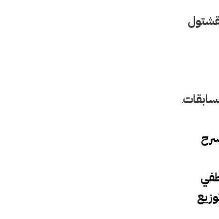
قشتول 
لمسابقات
.
رح
طفي
وزيع