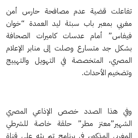
تفاعلت قضية عدم مصافحة حارس أمن
مغربي بمعبر باب سبتة ليد العمدة “خوان
فيفاس” أمام عدسات كاميرات الصحافة
بشكل جد متسارع وصلت إلى منابر الإعلام
المصري، المتخصصة في التهويل والتهييج
وتضخيم الأحداث.
وفي هذا الصدد خصص الإذاعي المصري
الشهير”معتز مطر” حلقة خاصة للشرطي
المغربي المذكور، في برنامج تم بثه على قناة