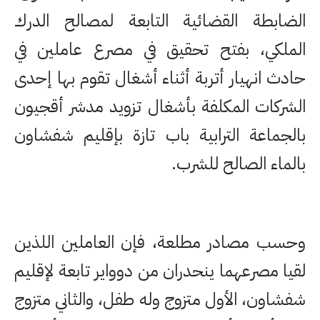
الضابطة القضائية التابعة لمصالح الدرك
الملكي، بفتح تحقيق في مصرع عاملين في
حادث انهيار أتربة أثناء أشغال تقوم بها إحدى
الشركات المكلفة بأشغال تزويد مدشر أقجيون
بالجماعة الترابية باب تازة بإقليم شفشاون
بالماء الصالح للشرب.
وحسب مصادر مطلعة، فإن العاملين اللذين
لقيا مصرعهما ينحدران من دوواير تابعة لإقليم
شفشاون، الأول متزوج وله طفل، والثاني متزوج