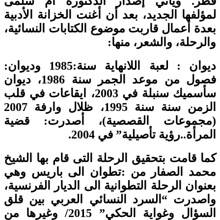
قطر. ويأتي إصدار الدكتورة أم سلمى
لمؤلفها الجديد، بعد أن أغنت الخزانة الأدبية
بعدة أعمال قاربت موضوع الكتابات النسائية،
والرحلة، والشعر، منها:
ديوان : لعبة اللانهاية سنة:1985 وديوان:
فصول من موعد الجمر سنة 1986، ديوان
سأسميك سنبلة في 2003، ايقاعات في قلب
الزمن سنة سنة 1995، ظلال وارفة 2007
(مجموعات القصصية)، أصدرت: قضية
المرأة..رؤية تأصيلية” في 2004.
كما قامت بتحقيق الرحلة التى قام بها الشيخ
محمد الصفار من :تطوان الى باريس وهي
بعنوان الرحلة التطوانية الى الديار الفرنسية،
واصدرت “السرد النسائي العربي بين قلق
السؤال وغواية الحكي” 2015/ وغيرها من