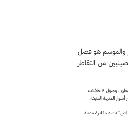
ير والموسم هو فصل
صينيين من التقاطر
وفي هذا الصدد وخلال جولتها الميدانية عاينت جريدة “الشاون بريس” الالكترونية أمس الأربعاء 15 فبراير الجاري، وصول 5 حافلات
سوار المدينة العتيقة.
 باص” قصد مغادرة مدينة