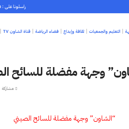
راسلونا على : chaouenpress1@gmail.com
هة
التعليم والجمعيات
ثقافة وإبداع
فضاء الرياضة
قناة الشاون TV
ون” وجهة مفضلة للسائح ال
مشاركة
“الشاون” وجهة مفضلة للسائح الصيني