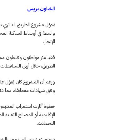
الشاون بريس
تحوّل مشروع الطريق الدائري بم
واسعة في أوساط الساكنة المح
الإنجاز.
فقد عبّر مواطنون وفاعلون مح
الطريق، خلال أولى التساقطات
ورغم أن المشروع كان يُعوّل عل
وفق شهادات متطابقة، مما دفع 
خطوة أثارت استغراب المتتبع
الإقليمية أو المصالح التقنية ا
التحملات.
ويعتبر عدد من المهتمين بالشأ