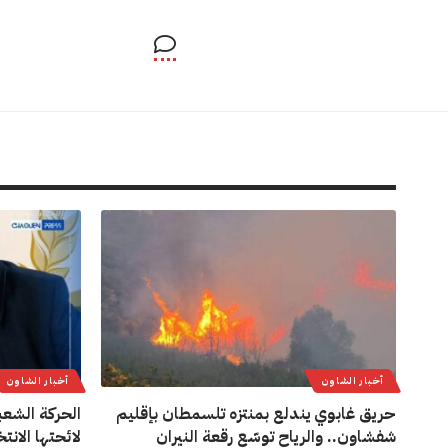
أخبار الشاون
أخبار الشاون
حريق غابوي يندلع بمنتزه تلسمطان بإقليم
الحركة الشعب
شفشاون.. والرياح توسّع رقعة النيران
لائحتها الان