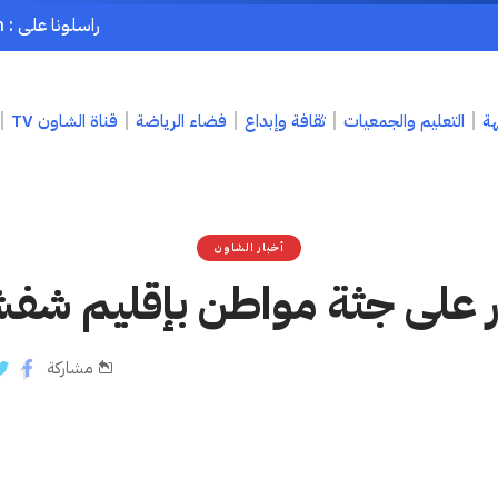
راسلونا على : chaouenpress1@gmail.com
هة
التعليم والجمعيات
ثقافة وإبداع
فضاء الرياضة
قناة الشاون TV
أخبار الشاون
ر على جثة مواطن بإقليم شف
مشاركة