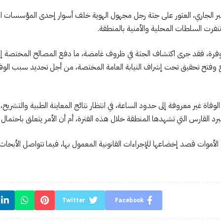
اح اليوم الاثنين 22 دجنبر الجاري، العثور على جثة رجل مجهول الهوية خلف أسوار إحدى المؤسسا
فرت السلطات المحلية والأمنية بالمنطقة.
رة، فقد جرى اكتشاف الجثة في ظروف غامضة، ما دفع المصالح المختصة إلى ا
ع وفتح تحقيق تحت إشراف النيابة العامة المختصة، من أجل تحديد سبب ال
 الوفاة غير معروفة إلى حدود الساعة، في انتظار نتائج المعاينة الطبية والتشر
رد القارس التي تشهدها المنطقة خلال هذه الفترة، أم أن الأمر يتعلق باحتمال
لأموات قصد إخضاعها للإجراءات القانونية المعمول بها، فيما تتواصل الأبحاث
Twitter
Facebook