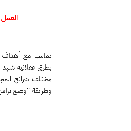
العمل 
تماشيا مع أهداف ج
بطرق عقلانية شهد 
مختلف شرائح المجت
وطريقة “وضع برامج ت