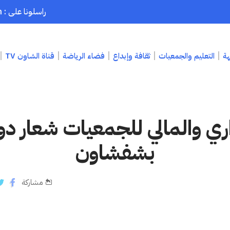
راسلونا على : chaouenpress1@gmail.com
هة
التعليم والجمعيات
ثقافة وإبداع
فضاء الرياضة
قناة الشاون TV
اري والمالي للجمعيات شعار دو
بشفشاون
مشاركة