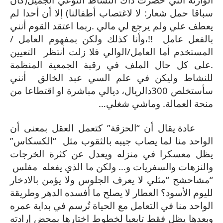
سباقا حمل شعار: لا لاغتصاب أطفالنا) إلا أن أحدا لم
يعطف علي ولم يرجع لي مالي .ربما اعتقد القوم أنني
بالفعل عامل
!!
،وأنا كذلك ولكن بمفهوم العامل /
المستخدم أما العامل/الوالي فلا زلت أنتظر
التعيين
.على كل حال الملف في رقبة الجمعية المنظمة
للنشاط وليكن في علم السي عبد الخالق
أنني
سأستخلص 300دالريال، ديالي مباشرة او اقتطاعا من
منحة العمالة. وماشي شغلي…
عادة يقال أن “الحزقة” كتعمل العقل بمعنى أن
الواحد منا لما يصاب جيبه بالثقوب مثل
“الكسكاس”
يظل معسكرا في منزله ويعدل عن كثرة الخرجات
والنزهات والسفريات و… ولكن ما الذي يفعله
مفلس
“مشاحشح “مثلي لا يعرف الجلوس ولا يؤمن بالادخار
لليوم الأسود؟ العطار لا يصلح ما أفسده الدهر وطريقة
الواحد منا في التعامل مع الحياة تُرسم في بداية عمره
وبعدها يظل فقط تابعيا لخطوط اختارها بمحض إرادته