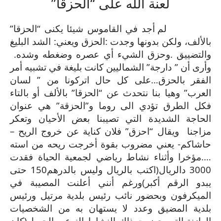
لعنة الله على “الحزقا”
لم أجد في القاموس شيئا يكنى “الحزقا”
بالألف، ولكن بدونها وجدت :الحزق ويعني: الشد البليغ
والتضييق .وحزق الشيء أي عصره وضغطه وشده.
وأرى أن ” دارجة” الشماليين كانت بليغة في تشبيه أمر
الفقر بالحزق…على كل حال اتركونا من ” لسان
العرب” وهيا بنا نتحدث عن “الحزقا” بالألف أو بالتاء
فكل الطرق تؤدي الى روما و”الحزقة” هي عنوان
الحاجة الشديدة التي تصيبنا بعض الأحيان وتعكر
مزاجنا
ويقال “احزق” فلان كناية عن خروج الريح –
حاشاكم- يعني مضروب بقوة أخرجت ريحه من استه
….مؤخرا وأثناء نشاط رياضي لجمعية الحياة فقدت
3000 دالريال(اكتب بالريال وليس بالدرهم150 حتى
يبدو الرقم أكبر)ورغم أنني أعلنت المصيبة في
الميكرفون وبحضور نائب رئيس بلدية مرتيل ورئيس
بلدية المضيق وعدد لا يستهان به من الشخصيات
الوازنة التي حضرت ذاك النشاط النوعي الجميل(كان