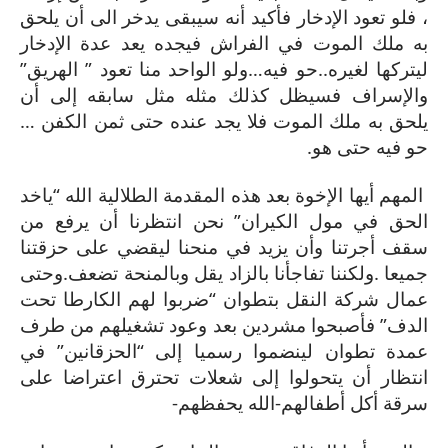
، فلو تعود الإدخار فأكيد أنه سيبقى يدخر الى أن يلحق
به ملك الموت في الفراش فيجده يعد عدة الإدخار
ليتركها لغيره..حو فيه…ولو الواحد منا تعود ” الهريق”
والإسراف فسيظل كذلك مثله مثل سابقه إلى أن
يلحق به ملك الموت فلا يجد عنده حتى ثمن الكفن …
حو فيه حتى هو.
المهم أيها الإخوة بعد هذه المقدمة الطلالية الله “ياخد
الحق في مول الكيران” نحن انتظرنا أن يرفع من
سقف أجرتنا وأن يزيد في منحنا ليقضي على حزقتنا
جميعا .ولكننا تفاجأنا بالزاد يقل وبالمنحة تضعف.وحتى
عمال شركة النقل بتطوان “ضربوا لهم الكارطا تحت
الدف” فأصبحوا مشردين بعد وعود تشغيلهم من طرف
عمدة تطوان لينضموا رسميا إلى “الحزقانين” في
انتظار أن يتحولوا إلى شعلات تحترق اعتراضا على
سرقة أكل أطفالهم-الله يحفظهم-