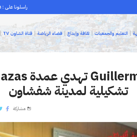
راسلونا على : chaouenpress1@gmail.com
هة
التعليم والجمعيات
ثقافة وإبداع
فضاء الرياضة
قناة الشاون TV
تشكيلية لمدينة شفشاون
مشاركة