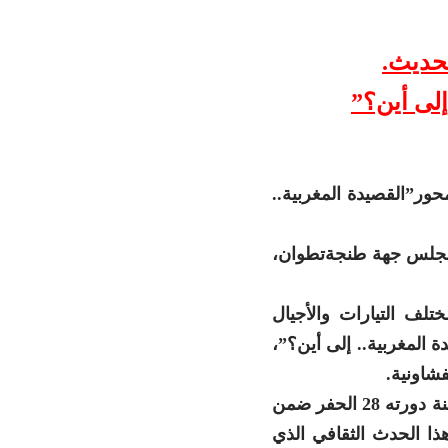
حديث.
إلى أين؟”
يث تحت محور”القصيدة المغربية..
ع مجلس جهة طنجةتطوان،
لف التيارات والأجيال
 المغربية.. إلى أين؟”،
شاونية.
وبذلك يواصل المهرجان الوطني للشعر المغربي الحديث بشفشاون الذي يدخل هذه السنة دورته 28 الحفر ضمن
ذا الحدث الثقافي الذي