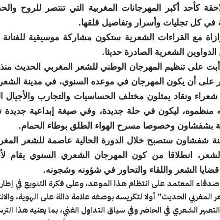
حقة كأحد أكبر المهرجانات المغربية التي تنتصر للروح والحب
ة في كل تجليات وأسرار وتفاصيل قلقها.
موازاة مع القراءات الشعرية ستكون مشاركة موسيقية للفنانة 
الدواوين الشعرية الصادرة حديثا.
 دأبت على تنظيم المهرجان الوطني للشعر المغربي الحديث منذ
 على أن يكون المهرجان في موعده السنوي، في مدينة الشعر
عراء ونقاد يمثلون مختلف الحساسيات والتجارب والأجيال ا
ه منظموه، ليكون في حلة جديدة، وفي صيغة إبداعية جديدة ت
ة بشفشاون وخصوصا مسرح الهواء الطلق بوطاء الحمام.
نة شفشاون ستصبح خلال الدورة الحالية عاصمة للشعر المغرب
عر، انطلاقا من كون المهرجان الشعري السنوي يقام لأج
قضايا الشعر واللقاء والتحاور في شؤونه وشجونه.
قاء المعتمد على انتظام هذا الموعد، وعلى فكرة التنويع في إطار
المغربي الحديث” أولا لتكريسه بوصفه علامة دالة على الهوية، والانتم
عبير الشعري في الحاضر وفي سياق التداول الفني، بما يعنيه هذا الت