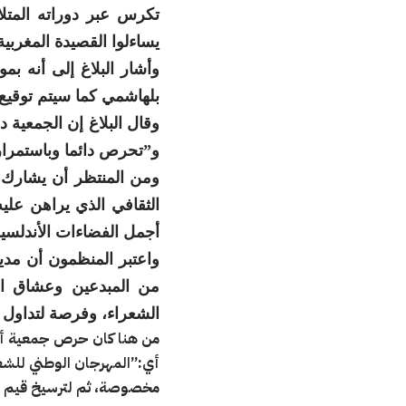
تكرس عبر دوراته المتلا
يساءلوا القصيدة المغربي
وأشار البلاغ إلى أنه ب
بلهاشمي كما سيتم توقيع 
وقال البلاغ إن الجمعية
و”تحرص دائما وباستمرار
ومن المنتظر أن يشارك ش
الثقافي الذي يراهن علي
أجمل الفضاءات الأندلسي
واعتبر المنظمون أن مدي
من المبدعين وعشاق الش
الشعراء، وفرصة لتداول 
من هنا كان حرص جمعية أصد
أي:”المهرجان الوطني للشعر 
مخصوصة، ثم لترسيخ قيم الت