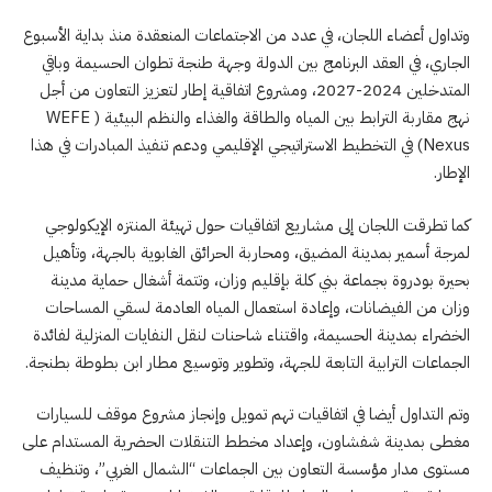
وتداول أعضاء اللجان، في عدد من الاجتماعات المنعقدة منذ بداية الأسبوع
الجاري، في العقد البرنامج بين الدولة وجهة طنجة تطوان الحسيمة وباقي
المتدخلين 2024-2027، ومشروع اتفاقية إطار لتعزيز التعاون من أجل
نهج مقاربة الترابط بين المياه والطاقة والغذاء والنظم البيئية ( WEFE
Nexus) في التخطيط الاستراتيجي الإقليمي ودعم تنفيذ المبادرات في هذا
الإطار.
كما تطرقت اللجان إلى مشاريع اتفاقيات حول تهيئة المنتزه الإيكولوجي
لمرجة أسمير بمدينة المضيق، ومحاربة الحرائق الغابوية بالجهة، وتأهيل
بحيرة بودروة بجماعة بني كلة بإقليم وزان، وتتمة أشغال حماية مدينة
وزان من الفيضانات، وإعادة استعمال المياه العادمة لسقي المساحات
الخضراء بمدينة الحسيمة، واقتناء شاحنات لنقل النفايات المنزلية لفائدة
الجماعات الترابية التابعة للجهة، وتطوير وتوسيع مطار ابن بطوطة بطنجة.
وتم التداول أيضا في اتفاقيات تهم تمويل وإنجاز مشروع موقف للسيارات
مغطى بمدينة شفشاون، وإعداد مخطط التنقلات الحضرية المستدام على
مستوى مدار مؤسسة التعاون بين الجماعات “الشمال الغربي”، وتنظيف