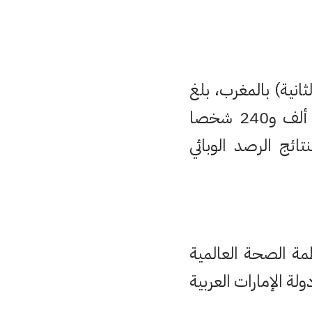
ثانية) بالمغرب، بلغ
8 ملايين و118 ألف و841 شخصا، فيما تلقى تسعة ملايين و375 ألف و240 شخصا
 النشرة اليومية لنتائج الرصد الوبائي
مة الصحة العالمية
ة الإمارات العربية