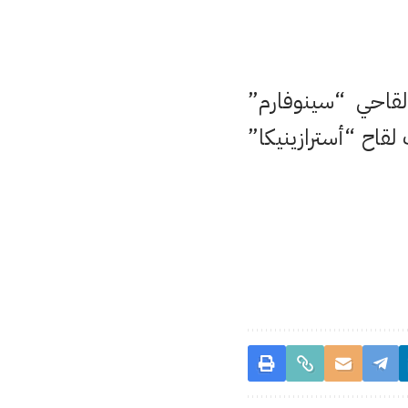
لقاحي “سينوفارم”
لقاح “أسترازينيكا”