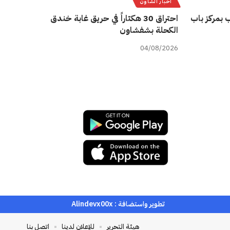
أخبار الشاون
 بمركز باب
احتراق 30 هكتاراً في حريق غابة خندق
الكحلة بشفشاون
04/08/2026
تطوير واستضافة :
Alindevx00x
هيئة التحرير
للإعلان لدينا
اتصل بنا