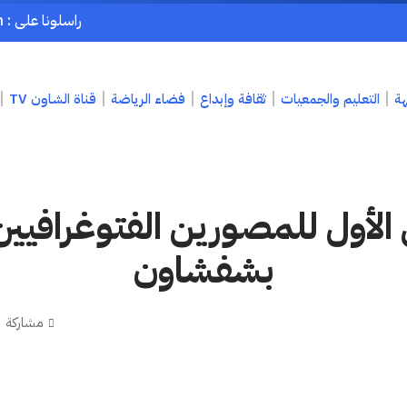
راسلونا على : chaouenpress1@gmail.com
هة
التعليم والجمعيات
ثقافة وإبداع
فضاء الرياضة
قناة الشاون TV
 الأول للمصورين الفتوغرافيين
بشفشاون
مشاركة