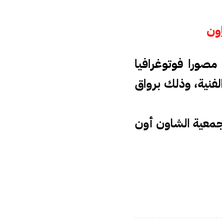
اون
تحت شعارك “أطلق العنان لموهبتك”، يلتئم ابتداء من الغد 15 مصورا فوتوغرافيا
فنية، وذلك برواق
ون 2014، وهو من تنظيم جمعية الشاون أون