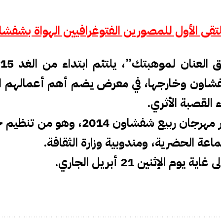
تقى الأول للمصورين الفتوغرافيين الهواة بشفش
شاون وخارجها، في معرض يضم أهم أعمالهم ال
 القصبة الأثري.
الملتقى يأتي في إطار مهرجان ربيع شفشا
اعة الحضرية، ومندوبية وزارة الثقافة.
 الإثنين 21 أبريل الجاري.