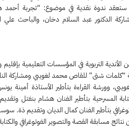
ما ستعقد ندوة نقدية في موضوع: “تجربة أحمد ه
مشاركة الدكتور عبد السلام دخان، والباحث علي ا
الأندية التربوية في المؤسسات التعليمية بإقليم
“كلمات شتى” للقاص محمد لغويبي ومشاركة النا
غويبي، وورشة القراءة بتأطير الأستاذة أمينة يون
ابة المسرحية بتأطير الفنان هشام بنفتل وتقدي
وغرافي بتأطير الفنان كمال الديان وتقديم ذة. سوسان
نتائج مسابقة القصة والتصوير الفوتوغرافي والكتابة 