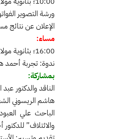
10:00؛ بثانوية مولاي عبد الله الشريف التأهيلية وبتنسيق مع نادي “الفنون التشكيلية”.
ورشة التصوير الفواتو
الإعلان عن نتائج م
مساء:
16:00؛ بثانوية مولاي عبد الله الشريف التأهيلية.
ندوة: تجربة أحمد ها
بمشاركة:
الناقد والدكتور عبد
هاشم الريسوني الشع
الباحث علي العبودي
والائتلاف” للدكتور 
تقديم وتسيير: الأست