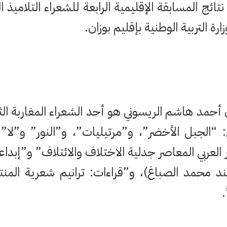
نتائج المسابقة الإقليمية الرابعة للشعراء التلامي
ارة التربية الوطنية بإقليم بوزان.
ن أحمد هاشم الريسوني هو أحد الشعراء المغاربة ال
 “الجبل الأخضر”، و”مرتيليات”، و”النور” و”لا”،
لعربي المعاصر جدلية الاختلاف والائتلاف” و”إبداعي
د محمد الصباغ)، و”قراءات: ترانيم شعرية الم