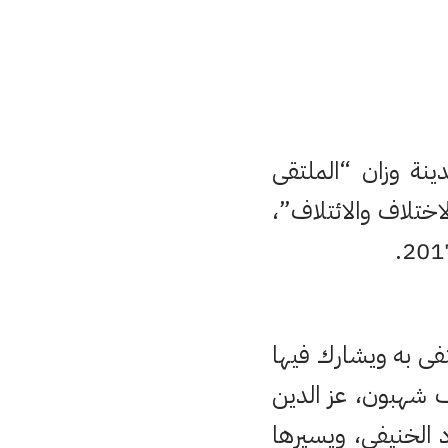
ينة وزان “الملتقى
اختلاف والائتلاف”،
فى به ويشارك فيها
ف شهبون، عز الدين
الخنيفي، ويسيرها