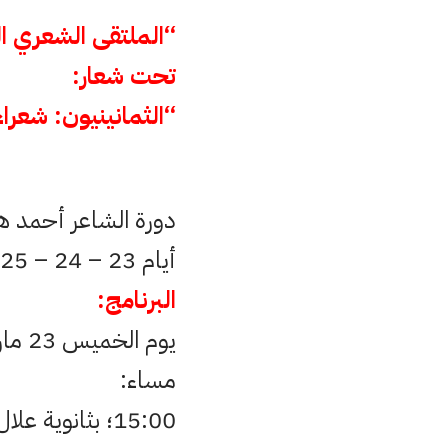
“الملتقى الشعري ال
تحت شعار:
“الثمانينيون: شعراء
دورة الشاعر أحمد ه
أيام 23 – 24 – 25 مارس 2017.
البرنامج:
يوم الخميس 23 مارس 2017:
مساء:
15:00؛ بثانوية علال الفاسي التأهيلية وبتنسيق مع “نادي القراءة”.