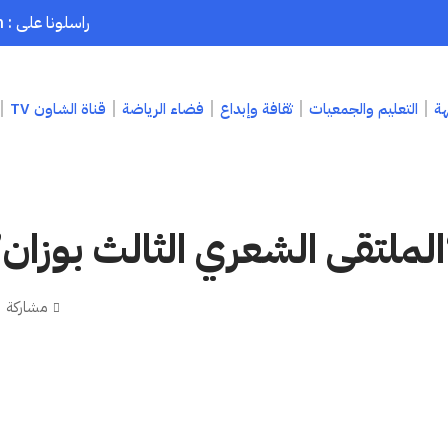
راسلونا على : chaouenpress1@gmail.com
هة
التعليم والجمعيات
ثقافة وإبداع
فضاء الرياضة
قناة الشاون TV
لملتقى الشعري الثالث بوزان
مشاركة