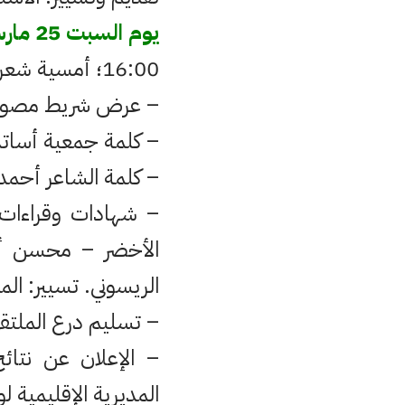
يوم السبت 25 مارس 2017:
16:00؛ أمسية شعرية احتفاء بالشاعر أحمد هاشم الريسوني بدار الشباب المسيرة – وزان:
– عرض شريط مصور ل
– كلمة جمعية أساتذة
– كلمة الشاعر أحمد
– شهادات وقراءات 
الأخضر – محسن أ
الريسوني. تسيير: المع
– تسليم درع الملتق
– الإعلان عن نتائج
المديرية الإقليمية لوز