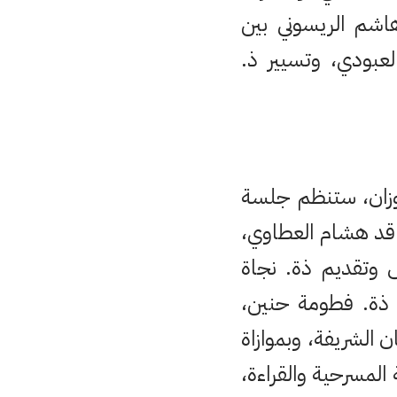
اشم الريسوني بين
لعبودي، وتسيير ذ.
 وزان، ستنظم جلسة
قد هشام العطاوي،
س وتقديم ذة. نجاة
م ذة. فطومة حنين،
 الشريفة، وبموازاة
المسرحية والقراءة،