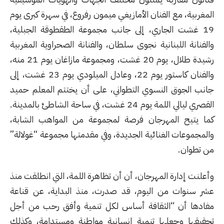
المغربية، مع الفنان الأمازيغي ميمون رفروع، في سهرة كبرى يوم
19 غشت الجاري، إلى جانب مجموعة الطقطوقة الجبلية،
والفنانة اللبنانية نجوى سلطان، والفنانة الصحراوية المغربية
رشيدة طلال، يوم 20 غشت، ومجموعة مازاغان يوم 21 منه،
والفنان كاستور يوم 22، وعادل الميلودي يوم 23 غشت، إلى
جانب الجوق النسوي التطواني، على أن يختتم المعلم حميد
القصري ليالي اللمة يوم 24 غشت، في ساحة الشاطئ بالمدينة.
كما يتيح المهرجان فرصة لمجموعة من المواهب الشابة،
والمجموعات الغنائية الجديدة، وفي مقدمتها مجموعة “غولالة”
من تطوان.
وأعلنت إدارة المهرجان، أن أن تظاهرة اللمة، التي انطلقت منذ
عشر سنوات من اليوم، قد صدرت، منذ البداية، عن قناعة
مفادها أن “الثقافة أساس لكل تنمية وأفق رحب من أجل
تحقيقها وجعلها تنمية إنسانية مواطنة ومستدامة، وكذلك