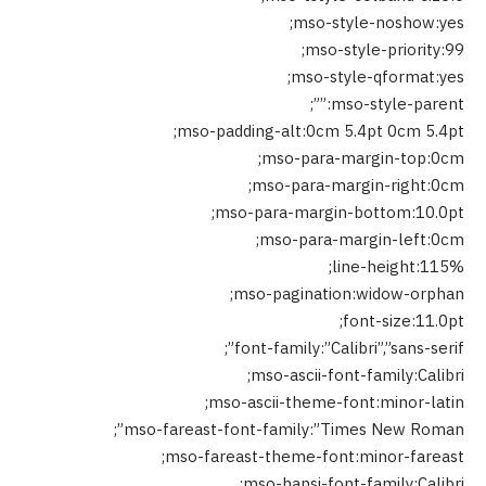
mso-style-noshow:yes;
mso-style-priority:99;
mso-style-qformat:yes;
mso-style-parent:””;
mso-padding-alt:0cm 5.4pt 0cm 5.4pt;
mso-para-margin-top:0cm;
mso-para-margin-right:0cm;
mso-para-margin-bottom:10.0pt;
mso-para-margin-left:0cm;
line-height:115%;
mso-pagination:widow-orphan;
font-size:11.0pt;
font-family:”Calibri”,”sans-serif”;
mso-ascii-font-family:Calibri;
mso-ascii-theme-font:minor-latin;
mso-fareast-font-family:”Times New Roman”;
mso-fareast-theme-font:minor-fareast;
mso-hansi-font-family:Calibri;