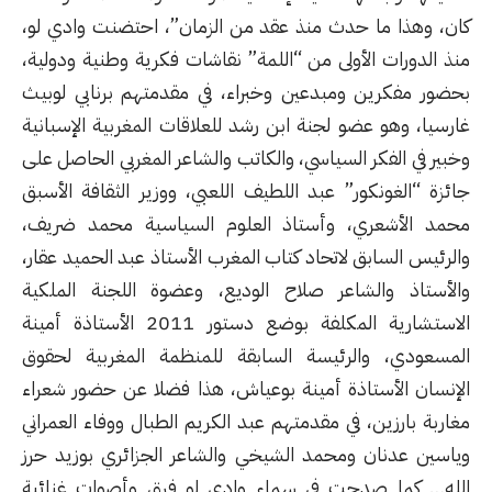
كان، وهذا ما حدث منذ عقد من الزمان”، احتضنت وادي لو،
منذ الدورات الأولى من “اللمة” نقاشات فكرية وطنية ودولية،
بحضور مفكرين ومبدعين وخبراء، في مقدمتهم برنابي لوبيث
غارسيا، وهو عضو لجنة ابن رشد للعلاقات المغربية الإسبانية
وخبير في الفكر السياسي، والكاتب والشاعر المغربي الحاصل على
جائزة “الغونكور” عبد اللطيف اللعبي، ووزير الثقافة الأسبق
محمد الأشعري، وأستاذ العلوم السياسية محمد ضريف،
والرئيس السابق لاتحاد كتاب المغرب الأستاذ عبد الحميد عقار،
والأستاذ والشاعر صلاح الوديع، وعضوة اللجنة الملكية
الاستشارية المكلفة بوضع دستور 2011 الأستاذة أمينة
المسعودي، والرئيسة السابقة للمنظمة المغربية لحقوق
الإنسان الأستاذة أمينة بوعياش، هذا فضلا عن حضور شعراء
مغاربة بارزين، في مقدمتهم عبد الكريم الطبال ووفاء العمراني
وياسين عدنان ومحمد الشيخي والشاعر الجزائري بوزيد حرز
الله… كما صدحت في سماء وادي لو فرق وأصوات غنائية