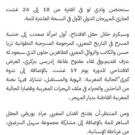
ستحتضن وادي لو في الفترة من 18 إلى 24 غشت
الجاري،المهرجان الدولي الأول في النسخة العاشرة للمة.
وسيكرم خلال حفل الافتتاح، أول امرأة صعدت إلى خشبة
المسرح في التاريخ المغربي، المرحومة المسرحية التطوانية ثريا
حسن والكاتب والروائي المغربي الطاهربن جلون الذي سيعود له
شرف تقديم،وفي لقاء مفتوح بقاعة إدريس بنزكري، العرض
الافتتاحي للدورة يوم 19 غشت. بالإضافة إلى ندوة
كبرى”الجالية المغربية: الهوية والمستقبل، تشارك فيها نخبة
من الباحثين والخبراء في ملف الهجرات المغربية وقضايا الجالية
المغربية القاطنة بديار المهجر..
ومن المنتظر،أن يفتتح الفنان المغربي مراد بوريقي الحفل
الساهر للمة بالإضافة إلى مشاركة مجموعة سهيل السرغيني،
من غرناطة الإسبانية.