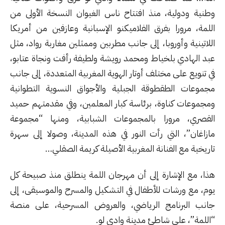
وطنية ودولية، منذ افتتاح ناس الغيوان النسخة الأولى من
اللمة، مرورا بفرق الفلاميكنو الإسبانية وعازفين من أمريكا
اللاتينية وأوروبا، إلى جانب مطربين وممثلين مغاربة رواد، مثل
عبد الهادي بلخياط ومحمد رويشة ولطيفة رأفت ونجاة عتابو،
في تنويع على مختلف أوتار الهوية المغربية المتعددة، إلى جانب
مجموعات الطقطوقة الجبلية والأجواق النسوية التطوانية
ومجموعات كناوة، برئاسة كبار المعلمين، وفي مقدمتهم حميد
القصري، مرورا بالمجموعات الشبابية، ومنها “مجموعة
مازاغان”، التي رأت النور في هذه المدينة، وصولا إلى سهرة
تاريخية مع الفنانة المغربية الأصيلة كريمة الصقلي…
هذا، مع الإشارة إلى أن مهرجان اللمة ينطلق منذ صبيحة كل
يوم، مع ورشات للأطفال في التشكيل والمسرح والموسيقى، إلى
جانب البرنامج الرياضي، والعروض المسرحية، على منصة
“اللمة”، على شاطئ مدينة وادي لو.