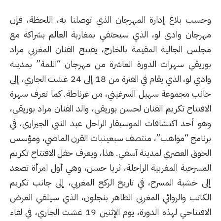
وحسب بلاغ إدارة المهرجان الذي توصلنا به، اللحظة، فإن
مهرجان وادي لو، الذي سيحتفي بمغاربة العالم بشراكة مع
مجلس الجالية المقيمة بالخارج، يفتتح الفنان المغربي مراد
بوريقي سهرات الدورة العاشرة من مهرجان “اللمة” بمدينة
وادي لو، الذي يقام في الفترة من 18 إلى 24 غشت الجاري، إلى
جانب مجموعة سهيل السرغيني، من غرناطة. كما تعرف سهرة
الافتتاح تكريم الفنان لحسن بوريقي، والد الفنان مراد بوريقي،
وهو أحد اكتشافات الموسيقار الراحل عبد النبي الجيراري، في
برنامج “مواهب”، منتصف سبعينبات القرن الماضي، ومؤسس
الجوق العصري لمدينة آسفي. هذا، ويعرف حفل الافتتاح تكريم
المسرحية المغربية الراحلة، ثريا حسن، وهي أول امرأة تصعد
إلى خشبة المسرح، في تاريخ الركح المغربي، إلى جانب تكريم
الكاتب والروائي المغربي الطاهر بنجلون، الذي سيلقي العرض
الافتتاحي لهذه الدورة، يوم الإثنين 19 غشت الجاري، في لقاء