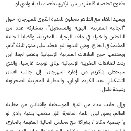
مفتوح تحتضنه قاعة إدريس بنزكري، بفضاء بلدية وادي لو.
ويمهد اللقاء مع الطاهر بنجلون للندوة الكبرى للمهرجان، حول
“الجالية المغربية: الهوية والمستقبل”، بمشاركة عدد من
الباحثين والخبراء في ملف الهجرات المغربية، وقضايا الجالية
المقيمة في الخارج، وهي الندوة التي تنعقد على مدى ثلاثة أيام،
ويختتمها خبير العلاقات المغربية الإسبانية وعضو لجنة ابن
رشد للعلاقات المغربية الإسبانية برنابي لوبيث غارسيا، والذي
سيحظى بتكريم من إدارة المهرجان، إلى جانب الفنان
التشكيلي عبد الكريم الوزاني، والمطربة المغربية الصحراوية
رشيدة طلال.
وإلى جانب عدد من الفرق الموسيقية والفنانين من مغاربة
العالم، يحيي ليالي اللمة العاشرة، التي تنظمها بلدية وادي لو
و”جمعية مكاد”، بشراكة مع مجلس الجالية المقيمة بالخارج،
فنانون مغاربة يمثلون مختلف الجهات والهويات الموسيقية