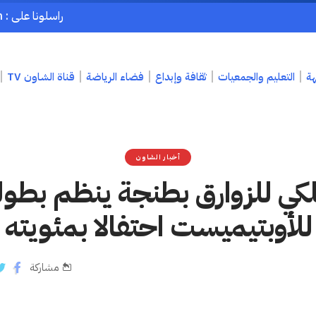
راسلونا على : chaouenpress1@gmail.com
هة
التعليم والجمعيات
ثقافة وإبداع
فضاء الرياضة
قناة الشاون TV
أخبار الشاون
لكي للزوارق بطنجة ينظم بطو
للأوبتيميست احتفالا بمئويته
مشاركة