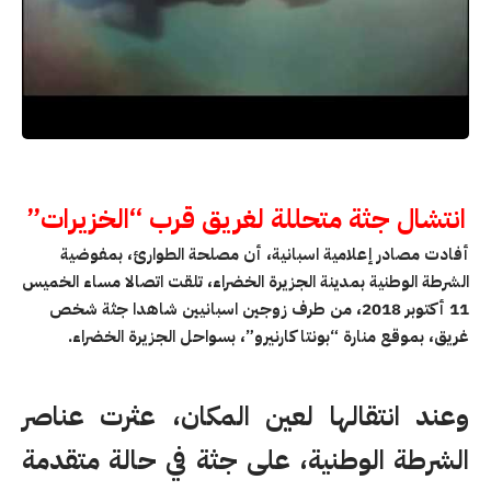
انتشال جثة متحللة لغريق قرب “الخزيرات”
أفادت مصادر إعلامية اسبانية، أن مصلحة الطوارئ، بمفوضية
الشرطة الوطنية بمدينة الجزيرة الخضراء، تلقت اتصالا مساء الخميس
11 أكتوبر 2018، من طرف زوجين اسبانيين شاهدا جثة شخص
غريق، بموقع منارة “بونتا كارنيرو”، بسواحل الجزيرة الخضراء.
وعند انتقالها لعين المكان، عثرت عناصر
الشرطة الوطنية، على جثة في حالة متقدمة