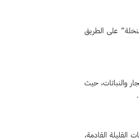
 بغابة قرب “سد النخلة” على الطريق
ار والنباتات، حيث
 القليلة القادمة،