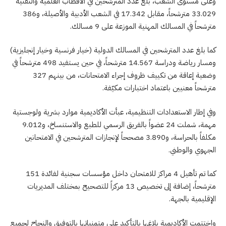
وعلى مستوى الشعب، بلغ عدد المترشحين في الأقطاب العلمية والتقنية
33.029 مترشحاً، مقابل 17.342 في الشعب الأدبية والأصيلة، و386
مترشحاً في المسالك المهنية الموزعة على 9 مسالك.
كما بلغ عدد المترشحين في المسالك الدولية (خيار فرنسية وخيار إنجليزية)
ومسار رياضة ودراسة 14.567 مترشحاً، في حين يستفيد 498 مترشحاً في
وضعية إعاقة من تكييف ظروف إجراء الامتحانات، من بينهم 327
مترشحاً معنيين باعتماد اختبارات مكيّفة.
وفي إطار الاستعدادات التنظيمية، عبأت الأكاديمية موارد بشرية ولوجستية
مهمة، شملت 24 عضواً بالفريق الرسمي للطبع والاستنساخ، و9.012
مكلفاً بالحراسة، و3.890 مصححاً لإنجازات المترشحين في الامتحانين
الجهوي والوطني.
كما تم تأهيل 4 مراكز للامتحان داخل مؤسسات سجنية لفائدة 151
مترشحاً، إضافة إلى تخصيص 13 مركزاً للتصحيح بمختلف المديريات
الإقليمية بالجهة.
واختتمت الأكاديمية بلاغها بالتأكيد على متمنياتها بالتوفيق والنجاح لجميع