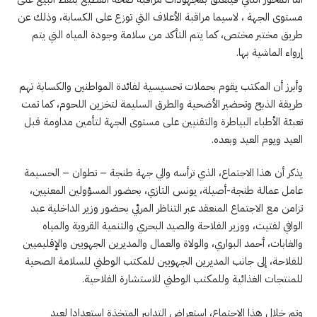
مستوى الجهة ، لاسيما مراقبة الأعلاف التي توزع على الكسابة، وذلك عن
طريق مختبر مختص، كما يتم التأكد من سلامة وجودة المياه التي يتم
إرواء الماشية بها.
وأبرز أن المكتب يقوم بحملات تحسيسية لفائدة المواطنين والكسابة تهم
طريقة الذبح وتحضير الأضحية والطرق السليمة لتخزين اللحوم، كما تمت
تعبئة الأطباء البياطرة والتقنيين على مستوى الجهة لتأمين مداومة قبل
العيد ويوم العيد وبعده.
يذكر أن هذا الاجتماع، الذي ترأسه والي جهة طنجة – تطوان – الحسيمة
عامل عمالة طنجة-أصيلة، يونس التازي، بحضور المسؤولين المعنيين،
تزامن مع الاجتماع المنعقد عبر التناظر المرئي بحضور وزير الداخلية عبد
الوافي لفتيت، ووزير الفلاحة والصيد البحري والتنمية القروية والمياه
والغابات، أحمد البواري، والولاة والعمال والمديرين الجهويين والإقليميين
للفلاحة، إلى جانب المديرين الجهويين للمكتب الوطني للسلامة الصحية
للمنتجات الغذائية وللمكتب الوطني للاستشارة الفلاحية.
وتم خلال هذا الاجتماع، استعراض التدابير المتخذة استعدادا لعيد