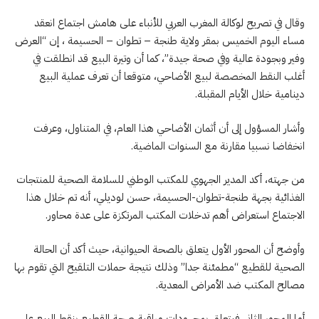
وقال في تصريح لوكالة المغرب العربي للأنباء على هامش اجتماع انعقد
مساء اليوم الخميس بمقر ولاية طنجة – تطوان – الحسيمة ، إن “العرض
وفير وبجودة عالية وفي صحة جيدة”، كما أن وتيرة البيع قد انطلقت في
أغلب النقط المخصصة لبيع الأضاحي، متوقعا أن تعرف عملية البيع
دينامية خلال الأيام المقبلة.
وأشار المسؤول إلى أن أثمان الأضاحي هذا العام، في المتناول، وعرفت
انخفاضا نسبيا مقارنة مع السنوات الماضية.
من جهته، أكد المدير الجهوي للمكتب الوطني للسلامة الصحية للمنتجات
الغذائية بجهة طنجة-تطوان-الحسيمة، حسن لوديلي، أنه تم خلال هذا
الاجتماع استعراض أهم تدخلات المكتب المرتكزة على عدة محاور.
وأوضح أن المحور الأول يتعلق بالصحة الحيوانية، حيث أكد أن الحالة
الصحية للقطيع “مطمئنة جدا” وذلك نتيجة حملات التلقيح التي تقوم بها
مصالح المكتب ضد الأمراض المعدية.
أما المحور الثاني فيتعلق بمجهودات مراقبة صحة القطيع بنقط البيع على