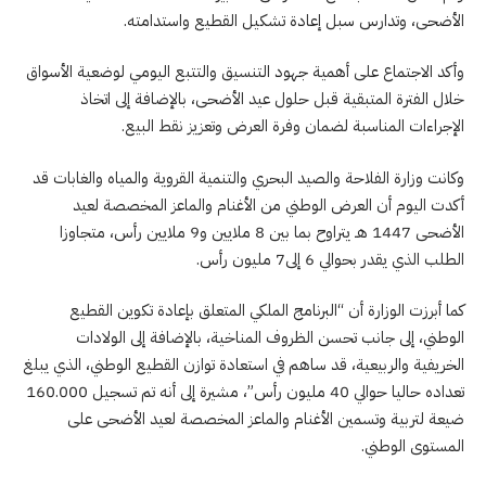
الأضحى، وتدارس سبل إعادة تشكيل القطيع واستدامته.
وأكد الاجتماع على أهمية جهود التنسيق والتتبع اليومي لوضعية الأسواق
خلال الفترة المتبقية قبل حلول عيد الأضحى، بالإضافة إلى اتخاذ
الإجراءات المناسبة لضمان وفرة العرض وتعزيز نقط البيع.
وكانت وزارة الفلاحة والصيد البحري والتنمية القروية والمياه والغابات قد
أكدت اليوم أن العرض الوطني من الأغنام والماعز المخصصة لعيد
الأضحى 1447 هـ يتراوح بما بين 8 ملايين و9 ملايين رأس، متجاوزا
الطلب الذي يقدر بحوالي 6 إلى7 مليون رأس.
كما أبرزت الوزارة أن “البرنامج الملكي المتعلق بإعادة تكوين القطيع
الوطني، إلى جانب تحسن الظروف المناخية، بالإضافة إلى الولادات
الخريفية والربيعية، قد ساهم في استعادة توازن القطيع الوطني، الذي يبلغ
تعداده حاليا حوالي 40 مليون رأس”، مشيرة إلى أنه تم تسجيل 160.000
ضيعة لتربية وتسمين الأغنام والماعز المخصصة لعيد الأضحى على
المستوى الوطني.