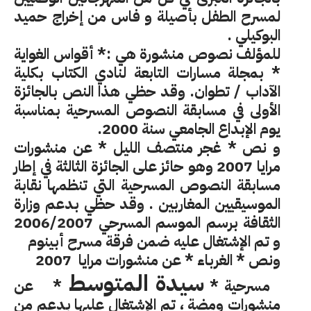
لمسرح الطفل بأصيلة و فاس من إخراج حميد
البوكيلي .
للمؤلف نصوص منشورة هي :*
أقواس الغواية
* بمجلة مسارات التابعة لنادي الكتاب بكلية
الآداب / تطوان. وقد حظي هذا النص بالجائزة
الأولى في مسابقة النصوص المسرحية بمناسبة
يوم الإبداع الجامعي سنة 2000.
و نص *
غجر منتصف الليل
* عن منشورات
مرايا 2007 وهو حائز على الجائزة الثالثة في إطار
مسابقة النصوص المسرحية التي تنظمها نقابة
الموسيقيين المغاربين . وقد حظي بدعم وزارة
الثقافة برسم الموسم المسرحي 2006/2007
و تم الإشتغال عليه ضمن فرقة مسرح أبينوم
ونص *
الغرباء
* عن منشورات مرايا
2007
سيدة المتوسط
مسرحية *
*
عن
منشورات ومضة ، تم الإشتغال عليها بدعم من