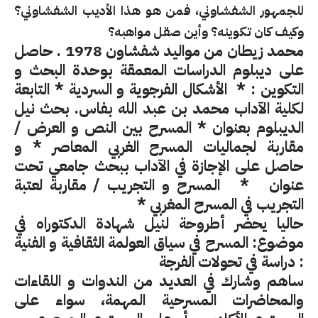
للجمهور الشفشاوني، فمن هو هذا الأديب الشفشاوني؟
وكيف كان تكوينه؟ وأين صقل مواهبه؟
محمد زيطان
من مواليد شفشاون 1978 . حاصل
على
ديبلوم الدراسات المعمقة بوحدة
البحث و
التكوين : *
الأشكال الفرجوية و السردية
* التابعة
لكلية الآداب محمد بن عبد الله بفاس. بحث نيل
الديبلوم بعنوان
* المسرح بين النص و
العرض /
مقاربة لجماليات المسرح الغربي المعاصر
* و
حاصل على الإجازة في الآداب ببحث جامعي تحت
عنوان
*
المسرح و التجريب / مقاربة لعتبة
التجريب في المسرح المغربي *
حاليا يحضر أطروحة لنيل شهادة الدكتوراه في
موضوع: المسرح في سياق العولمة الثقافية و الفنية
:
دراسة في تحولات الفرجة
ساهم وشارك في العديد من الندوات و اللقاءات
والمحاضرات المسرحية المهمة، سواء على