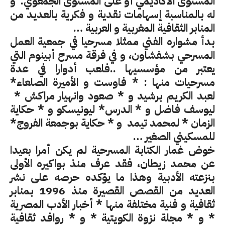
المستوى الأكاديمي أو على المستوى الجمعوي.
و
له بالمناسبة إسهامات نقدية و فكرية بالعديد من
المنابر الثقافية المغربية و العربية …
بدأ مشواره الفني ممثلا مسرحيا في جمعية العمل
المسرحي بشفشاون، و في فرقة مسرح أبينوم التي
يعتبر من مؤسسيها ..فلعب أدوارا في عدة
مسرحيات منها : * فاوست و الأميرة الصلعاء*
لعبد الكريم برشيد و * صعود وانهيار مراكش *
ليوسف فاضل و * الدرس* ليونيسكو و * حكاية
الزمان * لمحمد تيمد
و * حكاية بوجمعة الفروج*
للمسكيني الصغير …
خوض
غمار الكتابة المسرحية لم يكن أمرا بعيدا
عن محمد زيطان، فقد عرف منذ بواكيره الأولى
بنزعته الأدبية وهذا ما يؤكده حرصه على نشر
العديد من القصص القصيرة منذ 1996 بمنابر
ثقافية و فنية مختلفة منها * أخبار الأدب المصرية
* و * مجلة نزوة الكويتية * و * روافد ثقافية