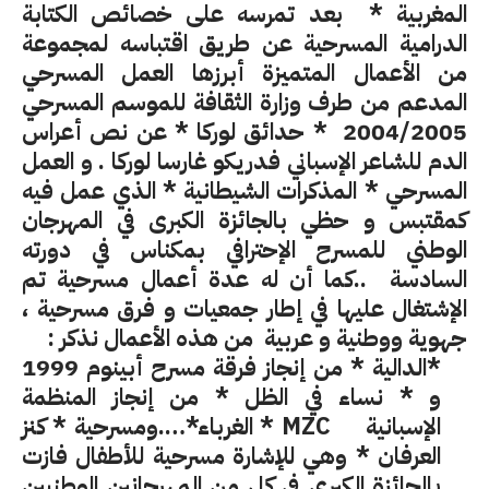
المغربية *
بعد تمرسه على خصائص الكتابة
الدرامية المسرحية عن طريق اقتباسه لمجموعة
من الأعمال المتميزة أبرزها العمل المسرحي
المدعم من طرف وزارة الثقافة للموسم المسرحي
2004/2005
* حدائق لوركا *
عن نص أعراس
الدم للشاعر الإسباني فدريكو غارسا لوركا . و العمل
المسرحي *
المذكرات الشيطانية
* الذي عمل فيه
كمقتبس و حظي بالجائزة الكبرى في المهرجان
الوطني للمسرح الإحترافي بمكناس في دورته
السادسة
..كما أن له عدة أعمال مسرحية تم
الإشتغال عليها في إطار جمعيات و فرق مسرحية ،
جهوية ووطنية و عربية
من هذه الأعمال نذكر :
*الدالية
* من إنجاز فرقة مسرح أبينوم 1999
و *
نساء في الظل
* من إنجاز المنظمة
الإسبانية
MZC
*
الغرباء
*….ومسرحية
* كنز
العرفان
* وهي للإشارة مسرحية للأطفال فازت
بالجائزة الكبرى في كل من المهرجانين الوطنيين