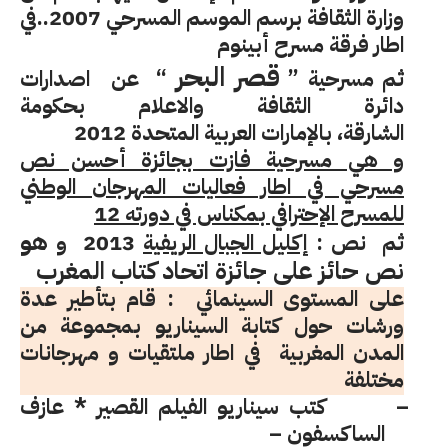
وزارة الثقافة برسم الموسم المسرحي 2007..في
اطار فرقة مسرح أبينوم
قصر البحر
ثم مسرحية ”
“
عن
اصدارات
دائرة الثقافة والاعلام بحكومة
الشارقة،
بالإمارات العربية المتحدة 2012
و هي مسرحية فازت بجائزة أحسن نص
مسرحي في اطار فعاليات المهرجان الوطني
للمسرح الإحترافي بمكناس في دورته 12
هو
ثم
نص :
إكليل الجبال الريفية
2013
و
نص حائز على جائزة اتحاد كتاب المغرب
على المستوى السينمائي
: قام بتأطير عدة
ورشات حول
كتابة السيناريو
بمجموعة من
المدن المغربية
في اطار ملتقيات و مهرجانات
مختلفة
–
كتب سيناريو الفيلم القصير * عازف
الساكسفون –