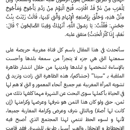
لِلْعَرَبِ مِنْ شَرٍّ قَدْ اقْتَرَبَ، فُتِحَ الْيَوْمَ مِنْ رَدْمِ يَأْجُوجَ وَمَأْجُوجَ
مِثْلُ هَذِهِ، وَحَلَّقَ بِإِصْبَعِهِ الْإِبْهَامِ وَالَّتِي تَلِيهَا، قَالَتْ زَيْنَبُ بِنْتُ
جَحْشٍ: فَقُلْتُ: يَا رَسُولَ اللَّهِ، أَنَهْلِكُ وَفِينَا الصَّالِحُونَ ؟ قَالَ:
نَعَمْ، إِذَا كَثُرَ الْخَبَثُ) متفق عليه.
سأتحدث في هذا المقال باسم كل فتاة مغربية حريصة على
سمعتها التي هي جزء لا يتجزأ من سمعة بلدها وأحست
بالإساءة لشخصها و لبلدها ولدينها من خلال انتشار ظاهرة
الملقبة بـ “سينا” (حشاكم)، هذه الظاهرة التي زادت وتزيد في
تشويه المرأة المغربية عبر جميع أنحاء المعمور و التي لا هم لها
في الحياة بأكملها سوى البحث عن الشهرة مهما كلفها ذلك من
ثمن، حتى ولو كان هذا الثمن هو شرفها وعرضها وكرامتها (إن
كانت لها أصلا) وبالتالي شرف وعرض وكرامة المغاربة جميعا،
لأنها و لسوء الحظ تنتمي لهذا المجتمع الذي أصبح فيه
الانحطاط و الانحلال والعهر أسهل طريق للشهرة. فقد قامت