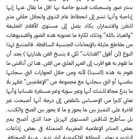
بنشر صور وتسجيلات فيديو خاصة بها اقل ما يقال عنها إنها
إباحية وأنها تشير إلى انحطاط عام للذوق وانحلال خلقي مثير
للتقزز والاشمئزاز، يكاد يصل إلى مستوى الأفلام الخليعة
“والعياذ بالله” وذلك لكثرة ما تحتويه هذه الصور والفيديوهات
من مقاطع مليئة بالإيحاءات الجنسية الساقطة. فالمتتبع لهذا
النوع (لن أقول “الفنانات” لكي لا يتسخ الفن بقذارتها ) يجد أن
ما تقوم به هو اقرب إلى العهر العلني من الفن. هنا لن أناقش ما
تقوم به هذه (السينا) لأنه ومن خلال الحوارات التي سجلتها
بنفسها أو التي سجلتها مع مجموعة من “الإعلاميين” تظهر بلا
ما يدع مجالا للشك أنها وغير سوية وغير مستقرة نفسانيا وأنها
تعاني كثيرا من الإحساس بالنقص إلى درجة أنها أصبحت غير
قادرة على التمييز بين ما يجوز و ما لا يجوز بين الصح والكذب.
بل سأطرح للناقش المستوى الهزيل جدا الذي أصبح يميز
بعض المنابر الإعلامية المغربية المتمثلة في بعض إذاعات
الراديو و بعض المواقع الالكترونية التي تدعي مهنة الصحافة.