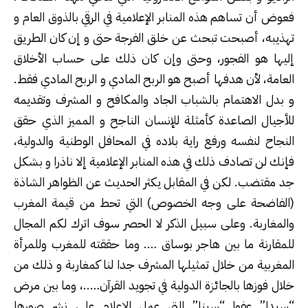
فعوض أن تساهم هذه المنابر الإعلامية في الرقي بالذوق العام و
تهذيبه، أصبحت تبحث عن خلق الفرجة حتى و إن كان الطريق
إليها هو الفجور، وحتى وإن كان ذلك على حساب الأخلاق
العامة، لأن هدفها أصبح هو الربح المادي و الربح المادي فقط.
و بدل الاهتمام بالشباب الجاد والمكافح و المشرف وتقديمه
للأجيال الصاعدة كأمثلة للإنسان الناجح و المميز الذي حقق
النجاح لنفسه ورفع راية بلاده في المحافل الوطنية والدولية،
فإنك لن تصادف ذلك في هذه المنابر الإعلامية إلا ناذرا و بشكل
جد مقتضب. لكن في المقابل يكثر الحديث عن الظواهر الشاذة
(الفاضحة على وجه الخصوص) التي تحط من قيمة المغرب
والمغاربة. وعلى سبيل الذكر لا الحصر سوف اترك لكم المجال
للمقارنة ما بين هاجر بوساق …. وما حققته للمغرب وللمرأة
المغربية من خلال تمثيلها المشرف جدا لنا كمغاربة و ذلك من
خلال فوزها بالجائزة الدولية في تجويد القرآن…..، وما بين مرض
“سيدا” عفوا “سينا” التي عمل الإعلام على نشر صورها