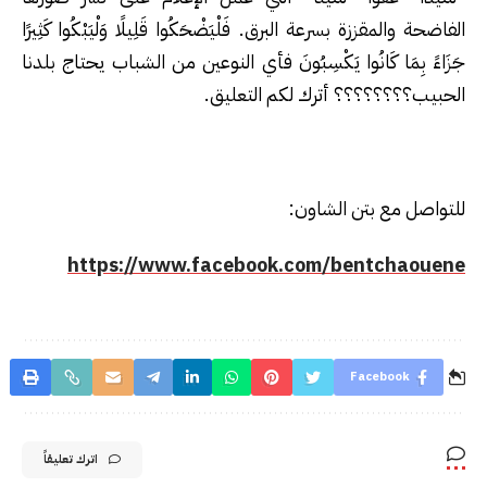
الفاضحة والمقززة بسرعة البرق. فَلْيَضْحَكُوا قَلِيلًا وَلْيَبْكُوا كَثِيرًا
جَزَاءً بِمَا كَانُوا يَكْسِبُونَ فأي النوعين من الشباب يحتاج بلدنا
الحبيب؟؟؟؟؟؟؟؟ أترك لكم التعليق.
للتواصل مع بتن الشاون:
https://www.facebook.com/bentchaouene
Facebook
اترك تعليقاً