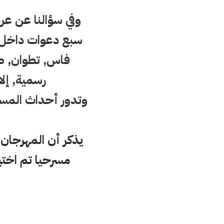
وفي سؤالنا عن عر
سبع دعوات داخل ا
فاس, تطوان, طن
رسمية, إلا 
وتدور أحداث المس
مسرحيا تم اختياره من بين 289 ناديا عبر إ