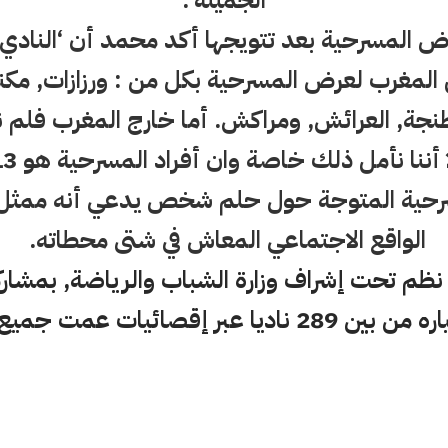
الجميلة’.
ض المسرحية بعد تتويجها أكد محمد أن ‘النادي ت
لمغرب لعرض المسرحية بكل من : ورزازات, مكناس
جة, العرائش, ومراكش. أما خارج المغرب فلم ن
أننا نأمل ذلك خاصة وان أفراد المسرحية هو 13 شخصا’.
رحية المتوجة حول حلم شخص يدعي أنه ممثل يشي
الواقع الاجتماعي المعاش في شتى محطاته
.
قصائيات عمت جميع ربوع المملكة.