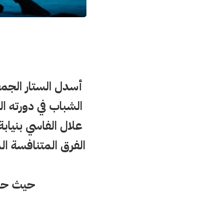
علال الفاسي بنيابة
الفرق المتنافسة المتكونة من 11 ناديا م
حيث حصل