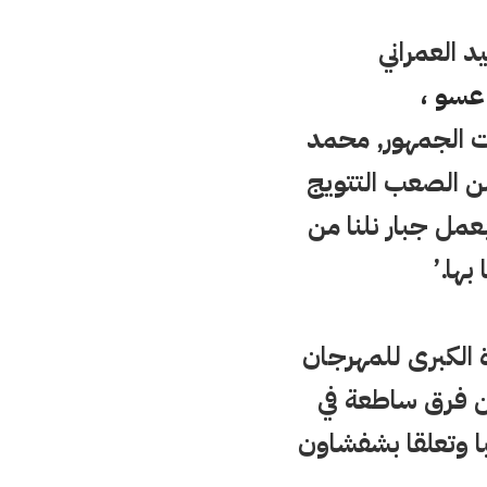
العمراني
عسو ،
ت الجمهور, محمد
من الصعب التتويج
بعمل جبار نلنا من
بها.’
الكبرى للمهرجان
من فرق ساطعة في
با وتعلقا بشفشاون