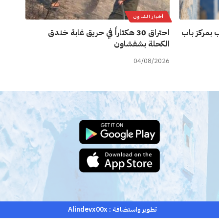
أخبار الشاون
 بمركز باب
احتراق 30 هكتاراً في حريق غابة خندق
الكحلة بشفشاون
04/08/2026
تطوير واستضافة :
Alindevx00x