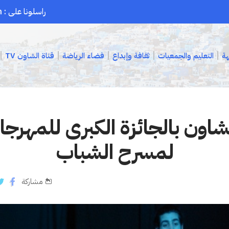
راسلونا على : chaouenpress1@gmail.com
هة
التعليم والجمعيات
ثقافة وإبداع
فضاء الرياضة
قناة الشاون TV
اون بالجائزة الكبرى للمهرجا
لمسرح الشباب
مشاركة