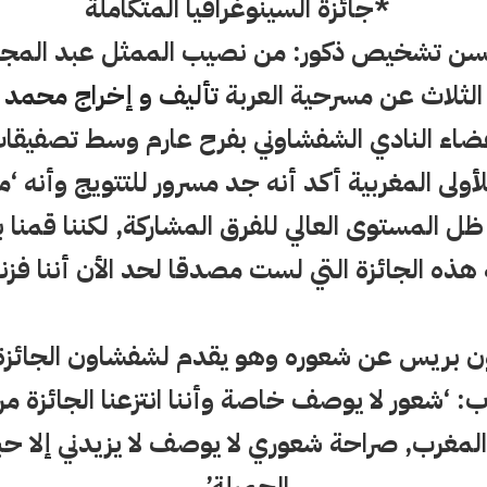
*جائزة السينوغرافيا المتكاملة
سن تشخيص ذكور: من نصيب الممثل عبد المجيد 
 الثلاث عن مسرحية العربة
تأليف و إخراج محمد 
أعضاء النادي الشفشاوني بفرح عارم وسط تصفيقا
ولى المغربية أكد أنه جد مسرور للتتويج وأنه ‘
 ظل المستوى العالي للفرق المشاركة, لكننا قمنا 
هذه الجائزة التي لست مصدقا لحد الأن أننا فزنا 
ن بريس عن شعوره وهو يقدم لشفشاون الجائزة 
: ‘شعور لا يوصف خاصة وأننا انتزعنا الجائزة 
المغرب, صراحة شعوري لا يوصف لا يزيدني إلا ح