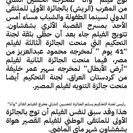
من المغرب (الريش) بالجائزة الأولى للملتقى
الدولي لسينما الطفولة والشباب مساء أمس
الأحد بمسرح القصبة الأثري بشفشاون.
تتويج الفيلم جاء بعد أن حظي بثقة لجنة
التحكيم التي منحت الجائزة الثالثة لفيلم
“41 يوم ” لمخرجه محمود عبدالعزيز من
مصر، فيما منحت الجائزة الثانية لفيلم
“أرض الأبطال” لمخرجه سهير عمر خليفة
من كردستان العراق. لجنة التحكيم أيضا
منحت جائزة التنويه لفيلم المصير.
رئيس لجنة التحكيم يسلم الجائزة للحسين الشاني مخرج الفيلم الفائز “وأنا”
هذا وقد سبق لنفس الفيلم أن توج بالجائزة
الأولى للملتقى الوطني للفيلم القصير هواة
بشفشاون شهر ماي الماضي.