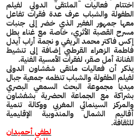
اختتام فعاليات الملتقى الدولي لفيلم
الطفولة والشباب عرف عدة فقرات تفاعل
معها جمهور الغفير الذي خضر إلى جنبات
مسرح القصبة الأثري، خاصة مع غناء بطل
إكس فاكتر محمد الريفي و نجمة أراب أيدل
فاطمة الزهراء القرطبي إضافة إلى تنشيط
الفنانة أمل صقر، لفقرات الأمسية الفنية.
يذكر أن فعاليات ملتقى شفشاون الدولى
لفيلم الطفولة والشباب تنظمه جمعية جبال
ميديا مجموعة البحث السمعي البصري
بشراكة مع الجماعة الحضرية بشفشاون
والمركز السينمائي المغربي ووكالة تنمية
أقاليم الشمال والمندوبية الإقليمية
للثقافة.
لطفي أحميدان