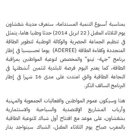
بمناسبة أسبوع التنمية المستدامة، ستعرف مدينة شفشاون
يوم الثلاثاء المقبل ( 22 ابريل 2014) حدثا وطنيا هاما، يتمثل
في تنظيم الجماعة الحضرية والوكالة الوطنية لتطوير الطاقة
المتجددة وكفاءة الطاقة (ADEREE) يوما تحسيسيا في إطار
برنامج “جهة- تينو” والمخصص لتوعية المواطنين بمراقبة
الطاقة، كما يعتبر اليوم فرصة للبلدية لتثمين أنشطتها في
النجاعة الطاقية والتي امتدت على مدى 16 شهرا في إطار
البرنامج السالف الذكر.
هذا وسيكون عموم المواطنين والفعاليات الجمعوية والمهنية
وأرباب المشاريع الإقتصدية والسياحية والاستثمارية
بشفشاون، على موعد مع افتتاح أول شباك للتوعية الطاقية
بالمغرب صباح يوم الثلاثاء المقبل، الشباك سيتواجد بدار