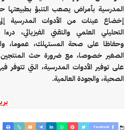
المدرسية بأمراض يصعب التنبؤ بطبيعتها ح
إخضاع عينات من الأدوات المدرسية إلى ا
التحليلي العلمي والتقني الفيزيائي، درءا 
وحفاظا على صحة المستهلك، عموما، وا
الصغير خصوصا، مع ضرورة حث المنتجين ا
على توفير الأدوات المدرسية، التي تتوفر فيها
الصحية، والجودة العالمية.
بري
Facebook