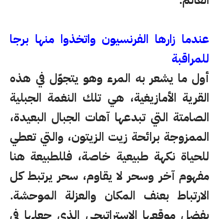
عندما زارها الفرنسيون واتخذوا منها برجا
للمراقبة
أول ما يشعر به المرء وهو يتجوّل في هذه
القرية الأمازيغية، هي تلك النغمة الجبلية
الصامتة التي تبدعها آهات الجبال البعيدة،
الممزوجة برائحة زيت الزيتون، والتي تعطي
للحياة نكهة طبيعية خاصة، فللطبيعة هنا
مفهوم آخر وسحر لا يقاوم، سحر يرتبط كل
الارتباط بعنف المكان والعزلة الموحشة.
بفضل موقعها الاستراتيجي الذي جعلها في