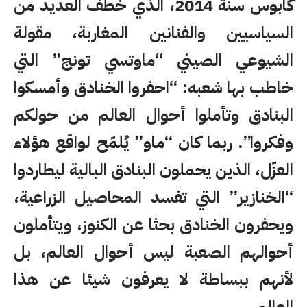
كابوس سنة 2014، الذي خطف العديد من
السياسيين والفنانين المغاربة، مقولة
الشيوعي الصيني “ماوتسي تونج” التي
خاطب بها شعبه: “احفروا الخنادق وأمسكوا
البنادق وتأملوا أحوال العالم من حولكم
وفكروا”. ربما كان “ماو” يُلمّح لواقع هؤلاء
العزّل، الذين يحملون البنادق البالية ليطاردوا
“الخنازير” التي تفسد المحاصيل الزراعية،
ويحفرون الخنادق بحثا عن الكنوز، ويتأملون
أحوالهم الصعبة ليس أحوال العالم، بل
لأنهم ببساطة لا يعرفون شيئا عن هذا
العالم.