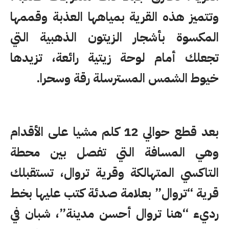
وتتميز هذه القرية بمياهها العذبة وقممها
المكسوة بأشجار الزيتون الذهبية التي
تجعلك أمام لوحة زيتية رائعة، تزيدها
خيوط الشمس المسترسلة رقة وسحرا.
بعد قطع حوالي 12 كلم مشيا على الأقدام
وهي المسافة التي تفصل بين محطة
التاكسي المتهالكة وقرية تروال، تستقبلك
قرية “تروال” بعلامة صدئة كتب عليها بخط
رديء “هنا تروال أحسن مدينة”، شبان في