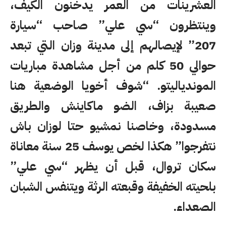
العشرينات من العمر يدخنون الكيف،
وينتظرون “سي علي” صاحب “سيارة
207” لإيصالهم إلى مدينة وزان التي تبعد
حوالي 50 كلم من أجل مشاهدة مباريات
الموندياليتو. “شوف أخويا الوضعية هنا
صعيبة بزاف، الضو ماكاينش والطريق
مسدودة، وخاصنا نمشيو حتا لوزان باش
نتفرجوا” هكذا لخص يوسف 25 سنة معاناة
سكان تروال، قبل أن يظهر “سي علي”
بلحيته الخفيفة وقبعته الرثة ويتنفس الشبان
الصعداء.