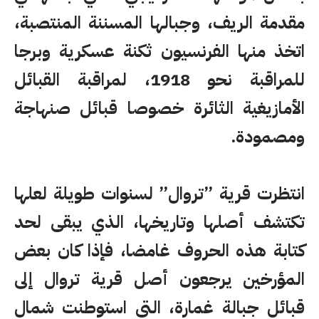
مقدمة الريف، وجبالها المسننة المنتصبة،
اتخذ منها الفرنسيون ثكنة عسكرية وبرجا
للمراقبة نحو 1918، لمراقبة القبائل
الأمازيغية الثائرة خصوصا قبائل صنهاجة
ومصمودة.
انتظرت قرية ”تروال” لسنوات طويلة لعلها
تكتشف أصلها وتاريخها، الذي يبقى لحد
كتابة هذه الحروف غامضا، فإذا كان بعض
المؤرخين يرجعون أصل قرية تروال إلى
قبائل جبالة غمارة، التي استوطنت شمال