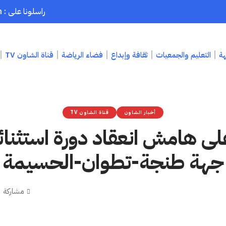
راسلونا على : chaouenpress1@gmail.com
هة
التعليم والجمعيات
ثقافة وإبداع
فضاء الرياضة
قناة الشاون TV
أخبار الشاون
قناة الشاون TV
ى هامش انعقاد دورة استثنا
جهة طنجة-تطوان-الحسيمة‎
مشاركة