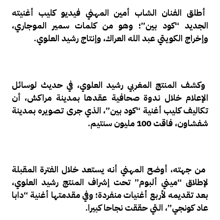
أطلق الفنان الشاب أمين المهني فيديو كليب أغنيته
الجديد “كود بين”؛ وهو من كلمات سمير الموجاري،
وإخراج الكويتي عبد الله العراك، وإنتاج رشيد العلوي.
وكشف المنتج المغربي رشيد العلوي، في حديث لوسائل
الإعلام خلال ندوة صحافية عقدها بمدينة مراكش، أن
تكاليف كليب أغنية “كود بين”، الذي جرى تصويره بمدينة
شفشاون، فاقت 100 مليون سنتيم.
من جهته، أوضح المهني أنه يستعد خلال الفترة المقبلة
لإطلاق “ميني ألبوم” تحت إشراف المنتج رشيد العلوي،
بعد تقديمه لأربع أغنيات منفردة؛ وفي مقدمتها أغنية “دابا
عاد كونجي”، التي حققت نجاحا كبيرا.