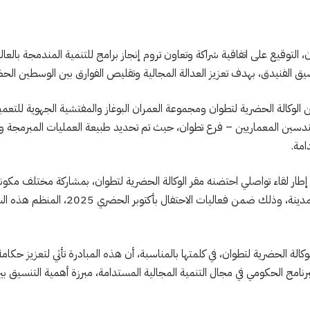
 التوقيع على اتفاقية شراكة وتعاون تروم إنجاز برامج للتنمية المندمجة بالعا
 الفنيدق، بهدف تعزيز العدالة المجالية وتقليص الفوارق بين الوسطين الحض
ن الوكالة الحضرية لتطوان ومجموعة العمران البوغاز والمفتشية الجهوية للتع
ندسين المعماريين – فرع تطوان، حيث تم تحديد طبيعة العمليات المبرمجة وفترت
مة.
 إطار لقاء تواصلي احتضنه مقر الوكالة الحضرية لتطوان، بمشاركة مختلف مكونا
والتعمير والإسكان وسياسة المدينة، وذلك ضمن فع
الة الحضرية لتطوان، في كلمتها بالمناسبة، أن هذه المبادرة تأتي لتعزيز حكامة
لبرنامج الحكومي في مجال التنمية المجالية المستدامة، مبرزة أهمية التنسيق