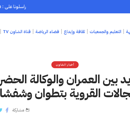
راسلونا على : chaouenpress1@gmail.com
هة
التعليم والجمعيات
ثقافة وإبداع
فضاء الرياضة
قناة الشاون TV
أخبار الشاون
 بين العمران والوكالة الحضر
جالات القروية بتطوان وشفشا
مشاركة