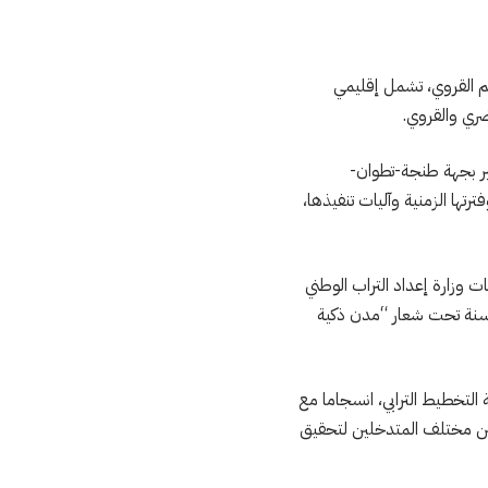
لم القروي، تشمل إقليمي
ري والقروي.
مير بجهة طنجة-تطوان-
ها الزمنية وآليات تنفيذها،
ت وزارة إعداد التراب الوطني
اليات الاحتفال بأكتوبر الحضري 2025، المنظم هذه السنة تحت شعار “مدن ذكية
 التخطيط الترابي، انسجاما مع
 بين مختلف المتدخلين لتحقيق