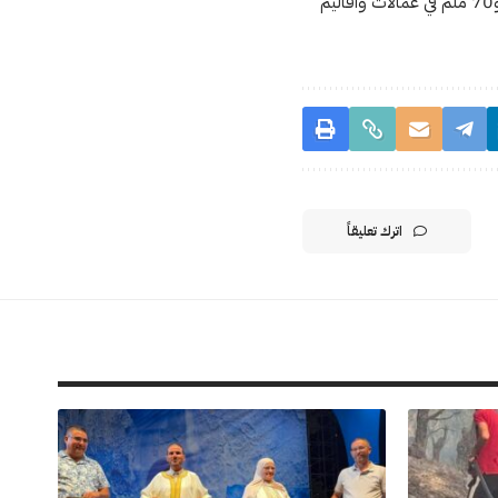
منتصف ليلة السبت إلى غاية يوم الإثنين على الساعة السادسة صباحاً. كما توقعت تساقطات تتراوح بين 40 و70 ملم في عمالات وأقاليم
اترك تعليقاً