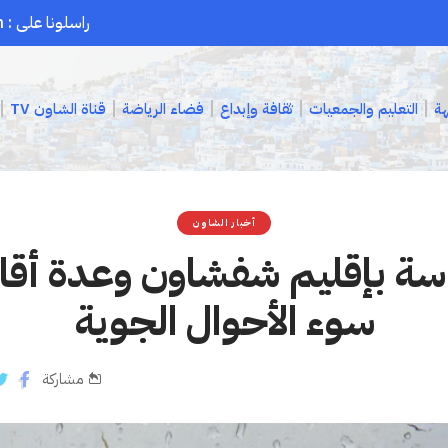
راسلونا على : chaouenpress1@gmail.com
هة
التعليم والجمعيات
ثقافة وإبداع
فضاء الرياضة
قناة الشاون TV
أخبار الشاون
اسة بإقليم شفشاون وعدة أق
سوء الأحوال الجوية
مشاركة