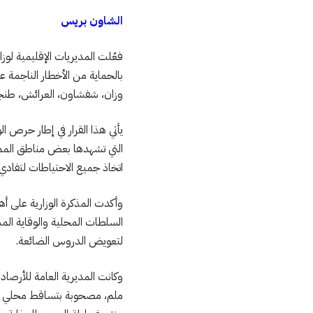
الشاون بريس
فعّلت المديريات الإقليمية لوز
بالحماية من الأخطار الناجمة 
وزان، شفشاون، العرائش، طنجة أ
يأتي هذا القرار في إطار حرص الو
التي تشهدها بعض مناطق الممل
اتخاذ جميع الاحتياطات لتفادي
وأكدت المذكرة الوزارية على أه
السلطات المحلية والوقاية ال
لتعويض الدروس الضائعة.
ملم، مصحوبة بتساقط محلي للب