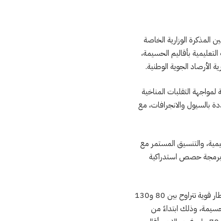
ن المذكرة الوزارية الخاصة
لتعليمية بأقاليم الحسيمة،
 الأرصاد الجوية الوطنية.
مة لمواجهة التقلبات المناخية
ة بالسيول والانجرافات، مع
ليمية، والتنسيق المستمر مع
ع برمجة حصص استدراكية
وكانت المديرية العامة للأرصاد الجوية قد أصدرت نشرة إنذارية من مستوى يقظة برتقالي، حذرت فيها من أمطار قوية تتراوح بين 80 و130
سيمة، وذلك ابتداءً من