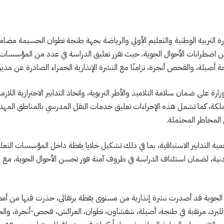
ارة التربية الوطنية والتعليم الأولي والرياضة بجهة طنجة تطوان الحسيمة مضامي
عن اضطرابات الأحوال الجوية، حيث تقرر تعليق الدراسة في عدد من المؤسسات ا
صيلة، والفحص أنجرة، تزامنًا مع النشرة الإنذارية الحمراء الصادرة عن مديرية
زارة على ضمان سلامة التلاميذ والأطر التربوية، واتخاذ التدابير الاحترازية اللاز
كة، كما تشمل هذه الإجراءات تعليق خدمات النقل المدرسي بالمناطق المهدد
 المخاطر المحتملة.
مية التدابير الاستباقية، بما في ذلك تشكيل خلايا يقظة داخل المؤسسات التع
مدنية، لضمان استئناف الدراسة في ظروف آمنة فور تحسن الأحوال الجوية، م
رد، مرتقبة في طنجة، أصيلة، شفشاون، تطوان، العرائش، فحص-أنجرة، والح