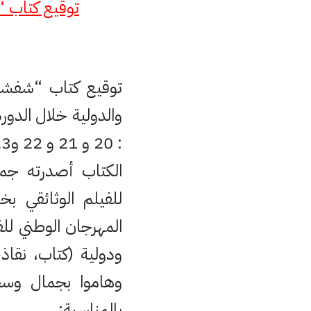
توقيع كتاب “
توقيع كتاب “شفشاو
والدولية خلال الدور
: 20 و 21 و 22 و23 نونبر 2013.
الكتاب أصدرته جمع
للفيلم الوثائقي ب
ودولية (كتاب، نقاذ
وهاموا بجمال وسح
بالمناسبة: