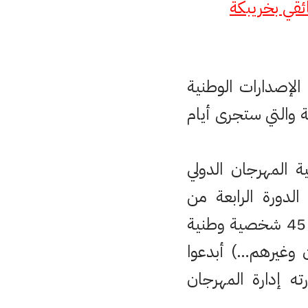
ئقي بخريبكة
لإصدارات الوطنية
ة والتي ستجرى أيام
 المهرجان الدولي
لدورة الرابعة من
المهرجان الوطني للفيلم القصير هواة بشفشاون. وقد ساهم في تأليفه 45 شخصية وطنية
ن وغيرهم…) أبدعوا
 إدارة المهرجان