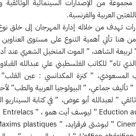
 مجموعة من الإصدارات السينمائية الوثائقية وال
للغتين العربية والفرنسية.
رات تهدف من خلاله إدارة المهرجان إلى خلق نوع م
 من هنا تأتي أهمية التنوع على مستوى العناوي
” لربيعة الشاهد، ” الموت المتخيل الشعري عند أد
ذي تاه” للكاتب الفلسطيني علي عبدالله القبلاو
 المسعودي، ” كنزة المكدانسي : عين القلب” ل
 تأليف جماعي، ” البيولوجيا العربية والطب” لأح
ثائقي ” لعبدالله أبو عوض، ” في كتابة السيناريو 
الحا