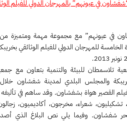
شفشاون في عيونهم” بالمهرجان الدولي للفيلم الوثا
ن في عيونهم” مع مجموعة مهمة ومتميزة من ا
ة الخامسة للمهرجان الدولي للفيلم الوثائقي بخريبك
ية تلاسمطان للبيئة والتنمية بتعاون مع جمعية
خريبكة والمجلس البلدي لمدينة شفشاون خلال ا
، تشكيليون، شعراء، مخرجون، أكاديميون، زجالو
ر شفشاون. وفيما يلي نص البلاغ الذي أصدرته