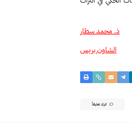
سني و” جماليات الحكي في التراث
ذ. محمد سطار
الشاون بريس
اترك تعليقاً