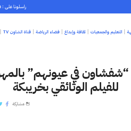
راسلونا على : chaouenpress1@gmail.com
هة
التعليم والجمعيات
ثقافة وإبداع
فضاء الرياضة
قناة الشاون TV
“شفشاون في عيونهم” بالمهر
للفيلم الوثائقي بخريبكة
مشاركة