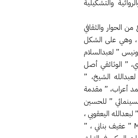
روائية والتشكيلية
ن الحوار والثقافي
ن ، وهي على الشكل
ونيس ” لعبدالسلام
ي، ” الوثائقي أصل
عبدالله الشيخ، ”
مد أعراب، ” مقدمة
السينمائي ” للحسين
يل ، ” Eduction au média ” ليوسف أيت همو ، ” Entrelacs ” لبعدالله اليعقوبي ،
” Cinema et literature ” لبوشتى فرقزايد، ” Maxims plastiques ” عفيف بناني ، ”