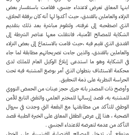
ابنها المعاق تعرض لاعتداء جنسي، فقامت باستفسار بعض
النزلاء والعاملين بالفندق، حيث أكدوا لها أنه كان برفقة الحلاق،
الذي اصطحبه إلى غرفته، ولتقوم مباشرة بعد ذلك بتقديم
الشكاية للمصالح الأمنية، فانتقلت معها عناصر الشرطة إلى
الفندق الذي تقيم فيه ،حيث قامت بالاستماع إلى بعض النزلاء
والعاملين بالفندق، والذين جاءت تصريحاتهم مطابقة لما جاء
في الشكاية وهو ما استدعى إبلاغ الوكيل العام للملك لدى
محكمة الاستئناف بتطوان الذي أمر بوضع المشتبه فيه تحت
الحراسة النظرية على ذمة التحقيق.
وأوضح ذات المصدر بانه جرى حجز عينات من الحمض النووي
للمشتبه به، قصد إرسالها للمختبر العلمي والتقني التابع للأمن
الوطني للتأكد من مطابقتها مع البقعة التي وجدت في سروال
الضحية ، هذا إلى عرض الطفل المعاق على الخبرة الطبية قصد
التأكد من عدمه لتعرضه للاعتداء الجنسي .
ويتوقع أن تدخل المصالح القنصلية الفرنسية على الخط،